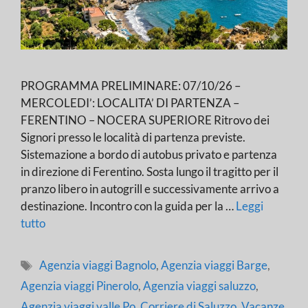
PROGRAMMA PRELIMINARE: 07/10/26 –
MERCOLEDI’: LOCALITA’ DI PARTENZA –
FERENTINO – NOCERA SUPERIORE Ritrovo dei
Signori presso le località di partenza previste.
Sistemazione a bordo di autobus privato e partenza
in direzione di Ferentino. Sosta lungo il tragitto per il
pranzo libero in autogrill e successivamente arrivo a
destinazione. Incontro con la guida per la …
Leggi
tutto
Tag
Agenzia viaggi Bagnolo
,
Agenzia viaggi Barge
,
Agenzia viaggi Pinerolo
,
Agenzia viaggi saluzzo
,
Agenzia viaggi valle Po
,
Corriere di Saluzzo
,
Vacanze