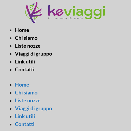
Vai
al
contenuto
Home
Chi siamo
Liste nozze
Viaggi di gruppo
Link utili
Contatti
Home
Chi siamo
Liste nozze
Viaggi di gruppo
Link utili
Contatti