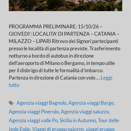
PROGRAMMA PRELIMINARE: 15/10/26 –
GIOVEDI’: LOCALITA’ DI PARTENZA – CATANIA –
MILAZZO – LIPARI Ritrovo dei Signori partecipanti
presso le località di partenza previste. Trasferimento
notturno a bordo di autobus in direzione
dell’aeroporto di Milano o Bergamo, in tempo utile
per il disbrigo di tutte le formalità d’imbarco.
Partenza in direzione di Catania con volo …
Leggi
tutto
Tag
Agenzia viaggi Bagnolo
,
Agenzia viaggi Barge
,
Agenzia viaggi Pinerolo
,
Agenzia viaggi saluzzo
,
Agenzia viaggi valle Po
,
Sicilia in Autunno
,
Tour delle
Isole Eolie
,
Viaggi di gruppo saluzzo
,
viaggi gruppo