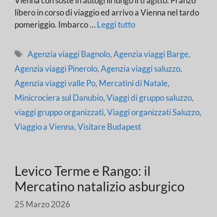
Vienna con soste in autogrill lungo il tragitto. Pranzo
libero in corso di viaggio ed arrivo a Vienna nel tardo
pomeriggio. Imbarco …
Leggi tutto
Tag
Agenzia viaggi Bagnolo
,
Agenzia viaggi Barge
,
Agenzia viaggi Pinerolo
,
Agenzia viaggi saluzzo
,
Agenzia viaggi valle Po
,
Mercatini di Natale
,
Minicrociera sul Danubio
,
Viaggi di gruppo saluzzo
,
viaggi gruppo organizzati
,
Viaggi organizzati Saluzzo
,
Viaggio a Vienna
,
Visitare Budapest
Levico Terme e Rango: il
Mercatino natalizio asburgico
25 Marzo 2026