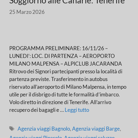
Soggiorno alle Canarie: Tenerife
25 Marzo 2026
PROGRAMMA PRELIMINARE: 16/11/26 –
LUNEDI’: LOC. DI PARTENZA – AEROPORTO
MILANO MALPENSA – ALPICLUB JACARANDA
Ritrovo dei Signori partecipanti presso la località di
partenza previste. Trasferimento in autobus
riservato all’aeroporto di Milano Malpensa, in tempo
utile per il disbrigo di tutte le formalità d’imbarco.
Volo diretto in direzione di Tenerife. All’arrivo
recupero dei bagagli e …
Leggi tutto
Tag
Agenzia viaggi Bagnolo
,
Agenzia viaggi Barge
,
Agenzia viaggi Pinerolo
,
Agenzia viaggi saluzzo
,