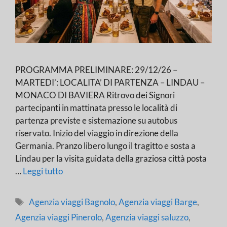
PROGRAMMA PRELIMINARE: 29/12/26 –
MARTEDI’: LOCALITA’ DI PARTENZA – LINDAU –
MONACO DI BAVIERA Ritrovo dei Signori
partecipanti in mattinata presso le località di
partenza previste e sistemazione su autobus
riservato. Inizio del viaggio in direzione della
Germania. Pranzo libero lungo il tragitto e sosta a
Lindau per la visita guidata della graziosa città posta
…
Leggi tutto
Tag
Agenzia viaggi Bagnolo
,
Agenzia viaggi Barge
,
Agenzia viaggi Pinerolo
,
Agenzia viaggi saluzzo
,