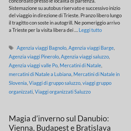
concordato presso le località di partenza.
Sistemazione su autobus riservato e successivo inizio
del viaggio in direzione di Trieste. Pranzo libero lungo
il tragitto con soste in autogrill. Ne pomeriggio arrivo
a Trieste per la visita libera dei …
Leggi tutto
Tag
Agenzia viaggi Bagnolo
,
Agenzia viaggi Barge
,
Agenzia viaggi Pinerolo
,
Agenzia viaggi saluzzo
,
Agenzia viaggi valle Po
,
Mercatini di Natale
,
mercatini di Natale a Lubiana
,
Mercatini di Natale in
Slovenia
,
Viaggi di gruppo saluzzo
,
viaggi gruppo
organizzati
,
Viaggi organizzati Saluzzo
Magia d’inverno sul Danubio:
Vienna, Budapest e Bratislava