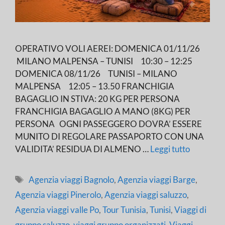
OPERATIVO VOLI AEREI: DOMENICA 01/11/26
MILANO MALPENSA – TUNISI 10:30 – 12:25
DOMENICA 08/11/26 TUNISI – MILANO
MALPENSA 12:05 – 13.50 FRANCHIGIA
BAGAGLIO IN STIVA: 20 KG PER PERSONA
FRANCHIGIA BAGAGLIO A MANO (8KG) PER
PERSONA OGNI PASSEGGERO DOVRA’ ESSERE
MUNITO DI REGOLARE PASSAPORTO CON UNA
VALIDITA’ RESIDUA DI ALMENO …
Leggi tutto
Tag
Agenzia viaggi Bagnolo
,
Agenzia viaggi Barge
,
Agenzia viaggi Pinerolo
,
Agenzia viaggi saluzzo
,
Agenzia viaggi valle Po
,
Tour Tunisia
,
Tunisi
,
Viaggi di
gruppo saluzzo
,
viaggi gruppo organizzati
,
Viaggi