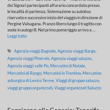
dei Signori partecipanti all’orario concordato presso
le località di partenza. Sistemazione su autobus
riservato e successivo inizio del viaggio in direzione di
Pergine Valsugana. Pranzo libero lungo il tragitto con
soste in autogrill. Nel primo pomeriggio arrivo a …
Leggi tutto
Tag
Agenzia viaggi Bagnolo
,
Agenzia viaggi Barge
,
Agenzia viaggi Pinerolo
,
Agenzia viaggi saluzzo
,
Agenzia viaggi valle Po
,
Mercatini di Natale
,
Mercatini di Rango
,
Mercatini in Trentino
,
Mercatino
asburgico di Levico Terme
,
Viaggi di gruppo saluzzo
,
viaggi gruppo organizzati
,
Viaggi organizzati Saluzzo