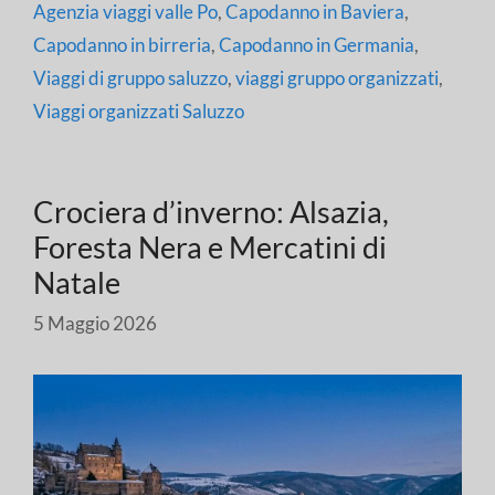
Agenzia viaggi valle Po
,
Capodanno in Baviera
,
Capodanno in birreria
,
Capodanno in Germania
,
Viaggi di gruppo saluzzo
,
viaggi gruppo organizzati
,
Viaggi organizzati Saluzzo
Crociera d’inverno: Alsazia,
Foresta Nera e Mercatini di
Natale
5 Maggio 2026