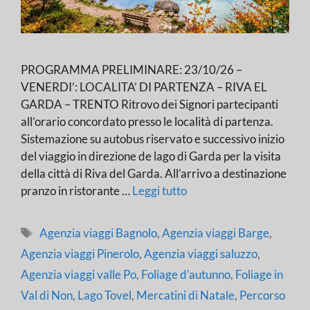
PROGRAMMA PRELIMINARE: 23/10/26 –
VENERDI’: LOCALITA’ DI PARTENZA – RIVA EL
GARDA – TRENTO Ritrovo dei Signori partecipanti
all’orario concordato presso le località di partenza.
Sistemazione su autobus riservato e successivo inizio
del viaggio in direzione de lago di Garda per la visita
della città di Riva del Garda. All’arrivo a destinazione
pranzo in ristorante …
Leggi tutto
Tag
Agenzia viaggi Bagnolo
,
Agenzia viaggi Barge
,
Agenzia viaggi Pinerolo
,
Agenzia viaggi saluzzo
,
Agenzia viaggi valle Po
,
Foliage d'autunno
,
Foliage in
Val di Non
,
Lago Tovel
,
Mercatini di Natale
,
Percorso