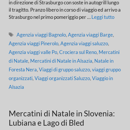
in direzione di Strasburgo con soste in autogrill lungo
il tragitto. Pranzo libero in corso di viaggio ed arrivo a
Strasburgo nel primo pomeriggio per …
Leggi tutto
Tag
Agenzia viaggi Bagnolo
,
Agenzia viaggi Barge
,
Agenzia viaggi Pinerolo
,
Agenzia viaggi saluzzo
,
Agenzia viaggi valle Po
,
Crociera sul Reno
,
Mercatini
di Natale
,
Mercatini di Natale in Alsazia
,
Natale in
Foresta Nera
,
Viaggi di gruppo saluzzo
,
viaggi gruppo
organizzati
,
Viaggi organizzati Saluzzo
,
Viaggio in
Alsazia
Mercatini di Natale in Slovenia:
Lubiana e Lago di Bled