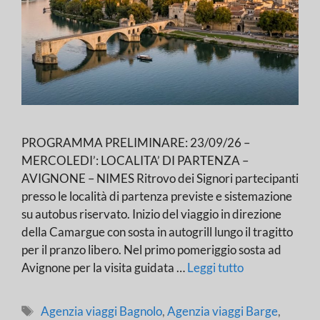
PROGRAMMA PRELIMINARE: 23/09/26 –
MERCOLEDI’: LOCALITA’ DI PARTENZA –
AVIGNONE – NIMES Ritrovo dei Signori partecipanti
presso le località di partenza previste e sistemazione
su autobus riservato. Inizio del viaggio in direzione
della Camargue con sosta in autogrill lungo il tragitto
per il pranzo libero. Nel primo pomeriggio sosta ad
Avignone per la visita guidata …
Leggi tutto
Tag
Agenzia viaggi Bagnolo
,
Agenzia viaggi Barge
,