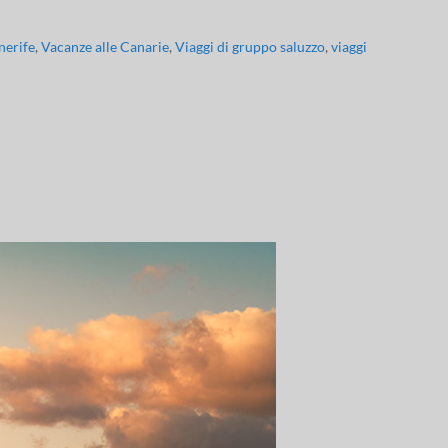
nerife
,
Vacanze alle Canarie
,
Viaggi di gruppo saluzzo
,
viaggi