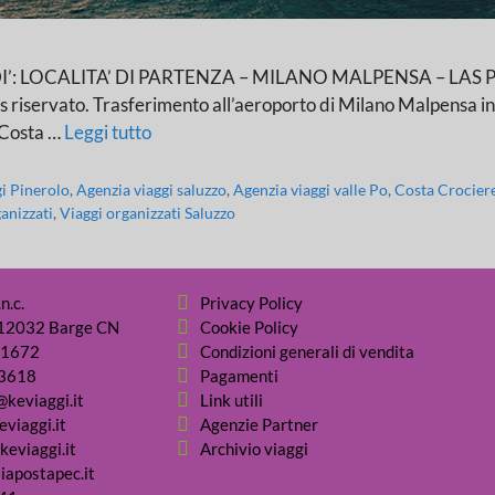
OCALITA’ DI PARTENZA – MILANO MALPENSA – LAS PALMAS 
us riservato. Trasferimento all’aeroporto di Milano Malpensa in
i Costa …
Leggi tutto
gi Pinerolo
,
Agenzia viaggi saluzzo
,
Agenzia viaggi valle Po
,
Costa Crocier
anizzati
,
Viaggi organizzati Saluzzo
n.c.
Privacy Policy
- 12032 Barge CN
Cookie Policy
31672
Condizioni generali di vendita
03618
Pagamenti
@keviaggi.it
Link utili
viaggi.it
Agenzie Partner
keviaggi.it
Archivio viaggi
iapostapec.it