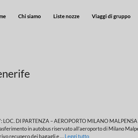
me
Chi siamo
Liste nozze
Viaggi di gruppo
enerife
 LOC. DI PARTENZA – AEROPORTO MILANO MALPENSA – A
rasferimento in autobus riservato all’aeroporto di Milano Malpens
rrivo recupero dei bagagli e …
Leggi tutto