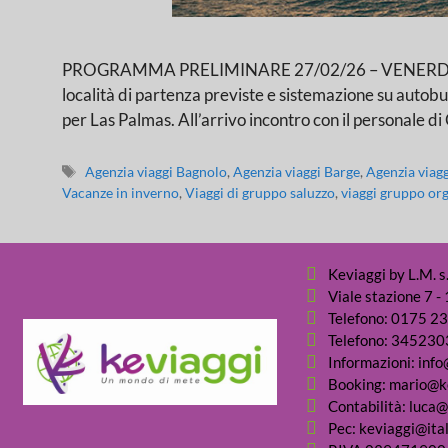
PROGRAMMA PRELIMINARE 27/02/26 – VENERDI’: L
località di partenza previste e sistemazione su autob
per Las Palmas. All’arrivo incontro con il personale d
Agenzia viaggi Bagnolo
,
Agenzia viaggi Barge
,
Agenzia viag
Vacanze in inverno
,
Viaggi di gruppo saluzzo
,
viaggi gruppo org
Keviaggi by L.M. s.
Viale stazione 7 
Telefono: 0175 2
Telefono: 34523
Informazioni: info
Booking: mario@ke
Contabilità: luca@
Pec: keviaggi@ital