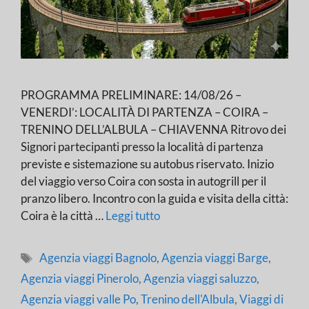
PROGRAMMA PRELIMINARE: 14/08/26 –
VENERDI’: LOCALITÀ DI PARTENZA – COIRA –
TRENINO DELL’ALBULA – CHIAVENNA Ritrovo dei
Signori partecipanti presso la località di partenza
previste e sistemazione su autobus riservato. Inizio
del viaggio verso Coira con sosta in autogrill per il
pranzo libero. Incontro con la guida e visita della città:
Coira è la città …
Leggi tutto
Tag
Agenzia viaggi Bagnolo
,
Agenzia viaggi Barge
,
Agenzia viaggi Pinerolo
,
Agenzia viaggi saluzzo
,
Agenzia viaggi valle Po
,
Trenino dell'Albula
,
Viaggi di