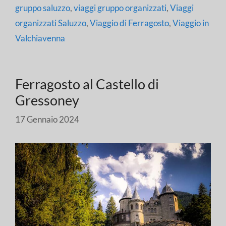
gruppo saluzzo
,
viaggi gruppo organizzati
,
Viaggi
organizzati Saluzzo
,
Viaggio di Ferragosto
,
Viaggio in
Valchiavenna
Ferragosto al Castello di
Gressoney
17 Gennaio 2024