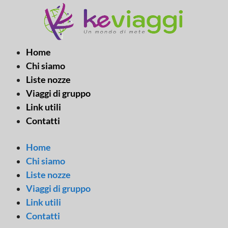
Vai
al
contenuto
Home
Chi siamo
Liste nozze
Viaggi di gruppo
Link utili
Contatti
Home
Chi siamo
Liste nozze
Viaggi di gruppo
Link utili
Contatti