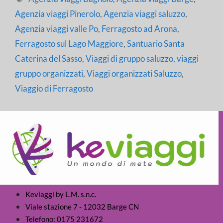
Agenzia viaggi Pinerolo
,
Agenzia viaggi saluzzo
,
Agenzia viaggi valle Po
,
Ferragosto ad Arona
,
Ferragosto sul Lago Maggiore
,
Santuario Santa
Caterina del Sasso
,
Viaggi di gruppo saluzzo
,
viaggi
gruppo organizzati
,
Viaggi organizzati Saluzzo
,
Viaggio di Ferragosto
Keviaggi by L.M. s.n.c.
Viale stazione 7 - 12032 Barge CN
Telefono: 0175 231672