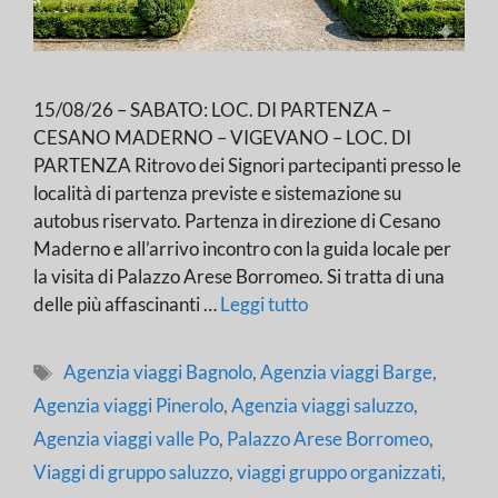
15/08/26 – SABATO: LOC. DI PARTENZA –
CESANO MADERNO – VIGEVANO – LOC. DI
PARTENZA Ritrovo dei Signori partecipanti presso le
località di partenza previste e sistemazione su
autobus riservato. Partenza in direzione di Cesano
Maderno e all’arrivo incontro con la guida locale per
la visita di Palazzo Arese Borromeo. Si tratta di una
delle più affascinanti …
Leggi tutto
Tag
Agenzia viaggi Bagnolo
,
Agenzia viaggi Barge
,
Agenzia viaggi Pinerolo
,
Agenzia viaggi saluzzo
,
Agenzia viaggi valle Po
,
Palazzo Arese Borromeo
,
Viaggi di gruppo saluzzo
,
viaggi gruppo organizzati
,