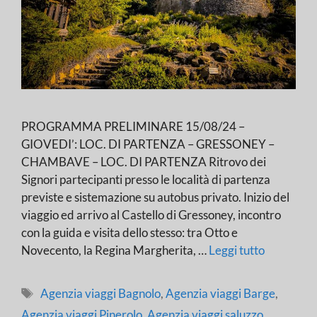
PROGRAMMA PRELIMINARE 15/08/24 –
GIOVEDI’: LOC. DI PARTENZA – GRESSONEY –
CHAMBAVE – LOC. DI PARTENZA Ritrovo dei
Signori partecipanti presso le località di partenza
previste e sistemazione su autobus privato. Inizio del
viaggio ed arrivo al Castello di Gressoney, incontro
con la guida e visita dello stesso: tra Otto e
Novecento, la Regina Margherita, …
Leggi tutto
Tag
Agenzia viaggi Bagnolo
,
Agenzia viaggi Barge
,
Agenzia viaggi Pinerolo
,
Agenzia viaggi saluzzo
,