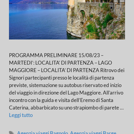
PROGRAMMA PRELIMINARE 15/08/23 –
MARTEDI’: LOCALITA’ DI PARTENZA – LAGO
MAGGIORE – LOCALITA’ DI PARTENZA Ritrovo dei
Signori partecipanti presso le località di partenza
previste, sistemazione su autobus riservato ed inizio
del viaggio in direzione del Lago Maggiore. All’arrivo
incontro con la guida e visita dell’Eremo di Santa
Caterina, abbarbicato su uno strapiombo di parete …
Leggi tutto
Tag
Agenzia viaggi Bagnolo
,
Agenzia viaggi Barge
,