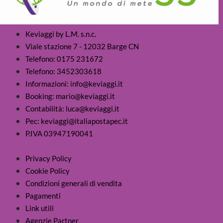
Keviaggi by L.M. s.n.c.
Viale stazione 7 - 12032 Barge CN
Telefono: 0175 231672
Telefono: 3452303618
Informazioni: info@keviaggi.it
Booking: mario@keviaggi.it
Contabilità: luca@keviaggi.it
Pec: keviaggi@italiapostapec.it
P.IVA 03947190041
Privacy Policy
Cookie Policy
Condizioni generali di vendita
Pagamenti
Link utili
Agenzie Partner