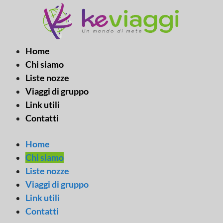
Vai
al
contenuto
Home
Chi siamo
Liste nozze
Viaggi di gruppo
Link utili
Contatti
Home
Chi siamo
Liste nozze
Viaggi di gruppo
Link utili
Contatti