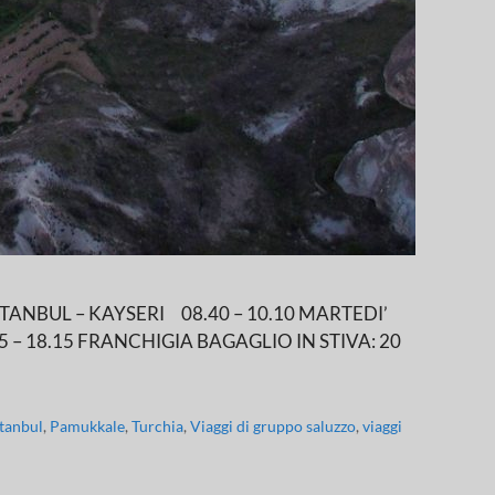
TANBUL – KAYSERI 08.40 – 10.10 MARTEDI’
– 18.15 FRANCHIGIA BAGAGLIO IN STIVA: 20
stanbul
,
Pamukkale
,
Turchia
,
Viaggi di gruppo saluzzo
,
viaggi