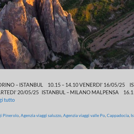
RINO – ISTANBUL 10.15 – 14.10 VENERDI’ 16/05/25 IS
RTEDI’ 20/05/25 ISTANBUL – MILANO MALPENSA 16.15 
i tutto
gi Pinerolo
,
Agenzia viaggi saluzzo
,
Agenzia viaggi valle Po
,
Cappadocia
,
I