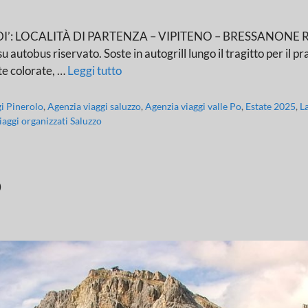
OCALITÀ DI PARTENZA – VIPITENO – BRESSANONE Ritrovo d
u autobus riservato. Soste in autogrill lungo il tragitto per il 
tte colorate, …
Leggi tutto
gi Pinerolo
,
Agenzia viaggi saluzzo
,
Agenzia viaggi valle Po
,
Estate 2025
,
L
iaggi organizzati Saluzzo
o