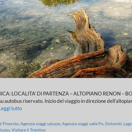
LOCALITA’ DI PARTENZA – ALTOPIANO RENON – BOLZANO R
u autobus riservato. Inizio del viaggio in direzione dell’altopian
Leggi tutto
gi Pinerolo
,
Agenzia viaggi saluzzo
,
Agenzia viaggi valle Po
,
Dolomiti
,
Lago
aluzzo
,
Visitare il Trentino