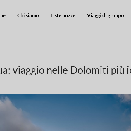
me
Chi siamo
Liste nozze
Viaggi di gruppo
a: viaggio nelle Dolomiti più 