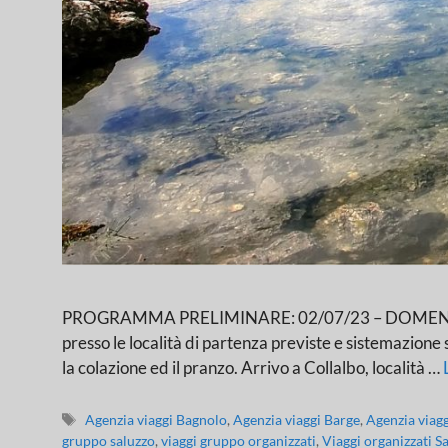
PROGRAMMA PRELIMINARE: 02/07/23 – DOMENICA: 
presso le località di partenza previste e sistemazione s
la colazione ed il pranzo. Arrivo a Collalbo, località …
Agenzia viaggi Bagnolo
,
Agenzia viaggi Barge
,
Agenzia viag
gruppo saluzzo
,
viaggi gruppo organizzati
,
Viaggi organizzati S