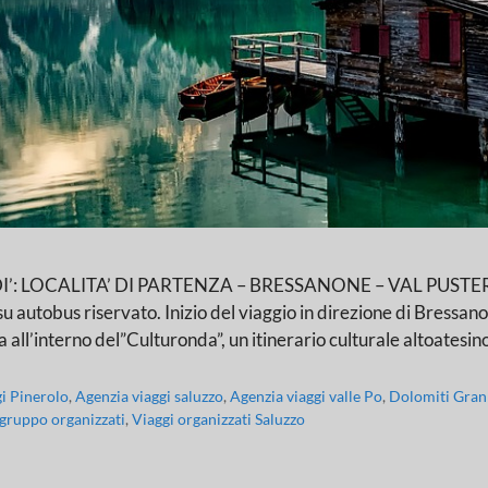
OCALITA’ DI PARTENZA – BRESSANONE – VAL PUSTERIA Ritr
 su autobus riservato. Inizio del viaggio in direzione di Bressa
ta all’interno del”Culturonda”, un itinerario culturale altoatesi
gi Pinerolo
,
Agenzia viaggi saluzzo
,
Agenzia viaggi valle Po
,
Dolomiti Gran
 gruppo organizzati
,
Viaggi organizzati Saluzzo