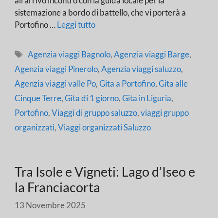
all’arrivo incontro con la guida locale per la
sistemazione a bordo di battello, che vi porterà a
Portofino …
Leggi tutto
Tag
Agenzia viaggi Bagnolo
,
Agenzia viaggi Barge
,
Agenzia viaggi Pinerolo
,
Agenzia viaggi saluzzo
,
Agenzia viaggi valle Po
,
Gita a Portofino
,
Gita alle
Cinque Terre
,
Gita di 1 giorno
,
Gita in Liguria
,
Portofino
,
Viaggi di gruppo saluzzo
,
viaggi gruppo
organizzati
,
Viaggi organizzati Saluzzo
Tra Isole e Vigneti: Lago d’Iseo e
la Franciacorta
13 Novembre 2025