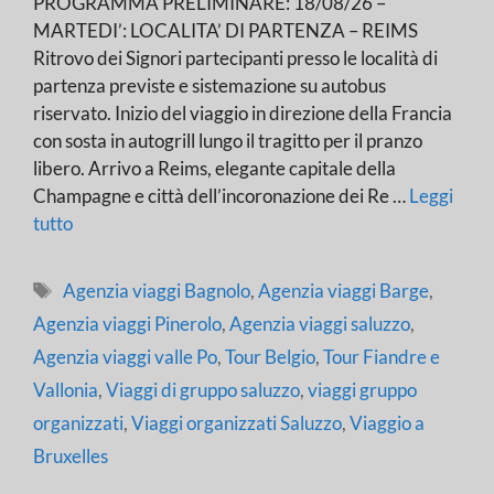
PROGRAMMA PRELIMINARE: 18/08/26 –
MARTEDI’: LOCALITA’ DI PARTENZA – REIMS
Ritrovo dei Signori partecipanti presso le località di
partenza previste e sistemazione su autobus
riservato. Inizio del viaggio in direzione della Francia
con sosta in autogrill lungo il tragitto per il pranzo
libero. Arrivo a Reims, elegante capitale della
Champagne e città dell’incoronazione dei Re …
Leggi
tutto
Tag
Agenzia viaggi Bagnolo
,
Agenzia viaggi Barge
,
Agenzia viaggi Pinerolo
,
Agenzia viaggi saluzzo
,
Agenzia viaggi valle Po
,
Tour Belgio
,
Tour Fiandre e
Vallonia
,
Viaggi di gruppo saluzzo
,
viaggi gruppo
organizzati
,
Viaggi organizzati Saluzzo
,
Viaggio a
Bruxelles