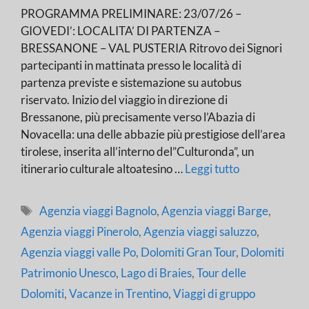
PROGRAMMA PRELIMINARE: 23/07/26 –
GIOVEDI’: LOCALITA’ DI PARTENZA –
BRESSANONE – VAL PUSTERIA Ritrovo dei Signori
partecipanti in mattinata presso le località di
partenza previste e sistemazione su autobus
riservato. Inizio del viaggio in direzione di
Bressanone, più precisamente verso l’Abazia di
Novacella: una delle abbazie più prestigiose dell’area
tirolese, inserita all’interno del”Culturonda”, un
itinerario culturale altoatesino …
Leggi tutto
Tag
Agenzia viaggi Bagnolo
,
Agenzia viaggi Barge
,
Agenzia viaggi Pinerolo
,
Agenzia viaggi saluzzo
,
Agenzia viaggi valle Po
,
Dolomiti Gran Tour
,
Dolomiti
Patrimonio Unesco
,
Lago di Braies
,
Tour delle
Dolomiti
,
Vacanze in Trentino
,
Viaggi di gruppo