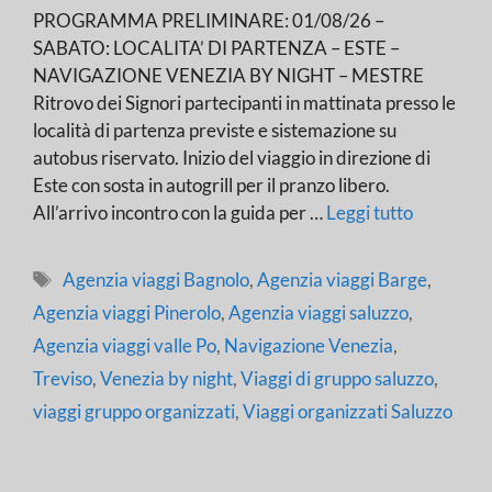
PROGRAMMA PRELIMINARE: 01/08/26 –
SABATO: LOCALITA’ DI PARTENZA – ESTE –
NAVIGAZIONE VENEZIA BY NIGHT – MESTRE
Ritrovo dei Signori partecipanti in mattinata presso le
località di partenza previste e sistemazione su
autobus riservato. Inizio del viaggio in direzione di
Este con sosta in autogrill per il pranzo libero.
All’arrivo incontro con la guida per …
Leggi tutto
Tag
Agenzia viaggi Bagnolo
,
Agenzia viaggi Barge
,
Agenzia viaggi Pinerolo
,
Agenzia viaggi saluzzo
,
Agenzia viaggi valle Po
,
Navigazione Venezia
,
Treviso
,
Venezia by night
,
Viaggi di gruppo saluzzo
,
viaggi gruppo organizzati
,
Viaggi organizzati Saluzzo