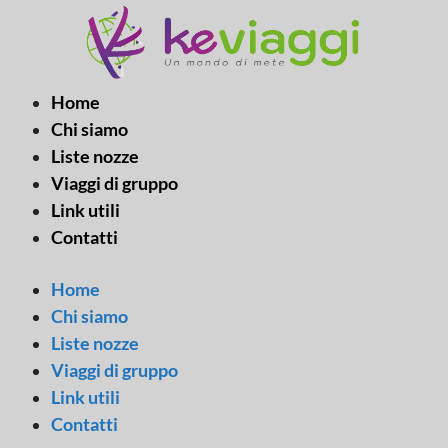
Vai
al
contenuto
Home
Chi siamo
Liste nozze
Viaggi di gruppo
Link utili
Contatti
Home
Chi siamo
Liste nozze
Viaggi di gruppo
Link utili
Contatti