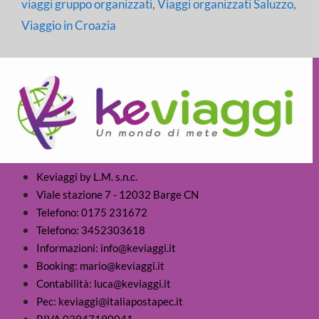
viaggi gruppo organizzati
,
Viaggi organizzati Saluzzo
,
Viaggio in Croazia
Keviaggi by L.M. s.n.c.
Viale stazione 7 - 12032 Barge CN
Telefono: 0175 231672
Telefono: 3452303618
Informazioni: info@keviaggi.it
Booking: mario@keviaggi.it
Contabilità: luca@keviaggi.it
Pec: keviaggi@italiapostapec.it
P.IVA 03947190041