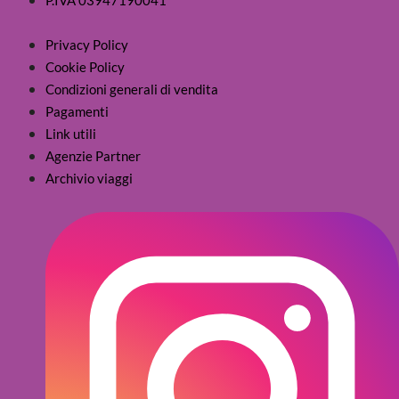
Privacy Policy
Cookie Policy
Condizioni generali di vendita
Pagamenti
Link utili
Agenzie Partner
Archivio viaggi