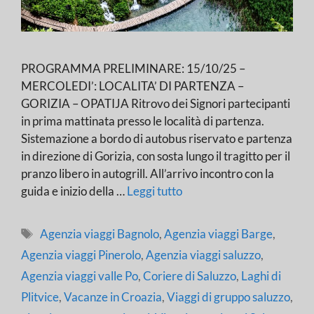
PROGRAMMA PRELIMINARE: 15/10/25 –
MERCOLEDI’: LOCALITA’ DI PARTENZA –
GORIZIA – OPATIJA Ritrovo dei Signori partecipanti
in prima mattinata presso le località di partenza.
Sistemazione a bordo di autobus riservato e partenza
in direzione di Gorizia, con sosta lungo il tragitto per il
pranzo libero in autogrill. All’arrivo incontro con la
guida e inizio della …
Leggi tutto
Tag
Agenzia viaggi Bagnolo
,
Agenzia viaggi Barge
,
Agenzia viaggi Pinerolo
,
Agenzia viaggi saluzzo
,
Agenzia viaggi valle Po
,
Coriere di Saluzzo
,
Laghi di
Plitvice
,
Vacanze in Croazia
,
Viaggi di gruppo saluzzo
,