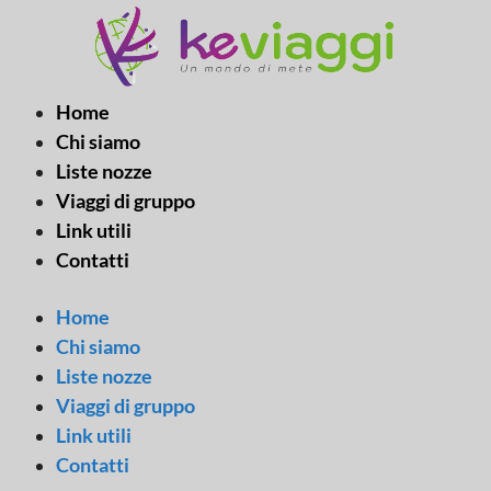
Vai
al
contenuto
Home
Chi siamo
Liste nozze
Viaggi di gruppo
Link utili
Contatti
Home
Chi siamo
Liste nozze
Viaggi di gruppo
Link utili
Contatti