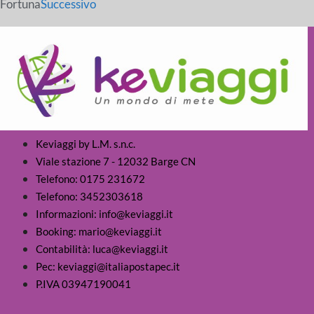
Fortuna
Successivo
Keviaggi by L.M. s.n.c.
Viale stazione 7 - 12032 Barge CN
Telefono: 0175 231672
Telefono: 3452303618
Informazioni: info@keviaggi.it
Booking: mario@keviaggi.it
Contabilità: luca@keviaggi.it
Pec: keviaggi@italiapostapec.it
P.IVA 03947190041