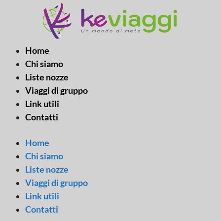
Vai
al
contenuto
Home
Chi siamo
Liste nozze
Viaggi di gruppo
Link utili
Contatti
Home
Chi siamo
Liste nozze
Viaggi di gruppo
Link utili
Contatti