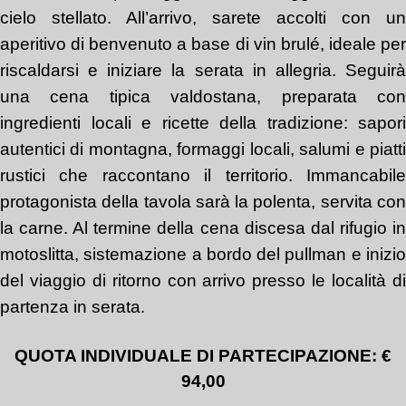
cielo stellato.
All’arrivo, sarete accolti con un
aperitivo di benvenuto a base di vin brulé
, ideale pe
riscaldarsi e iniziare la serata
in allegria.
Seguir
una
cena tipica valdostana
, preparata co
ingredienti
locali
e ricette della tradizione: sapori
autentici di montagna, formaggi locali, salumi e piatti
rustici che raccontano il territorio. Immancabile
protagonista della tavola sarà la
polenta
, servita
co
la carne. Al termine della cena discesa dal rifugio in
motoslitta,
sistemazione a bordo del pullman
e
inizi
del viaggio di ritorno
con
arrivo presso le località d
partenza in serata.
QUOTA INDIVIDUALE DI PARTECIPAZIONE: €
94,00