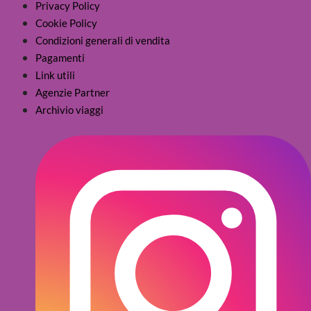
Privacy Policy
Cookie Policy
Condizioni generali di vendita
Pagamenti
Link utili
Agenzie Partner
Archivio viaggi