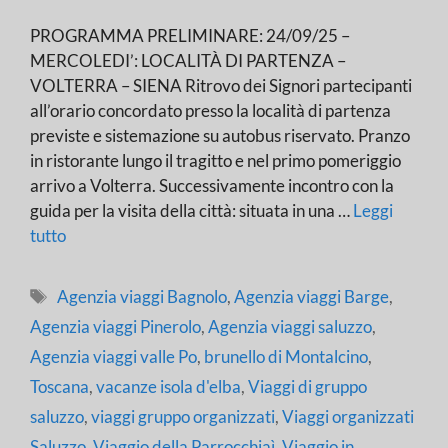
PROGRAMMA PRELIMINARE: 24/09/25 –
MERCOLEDI’: LOCALITÀ DI PARTENZA –
VOLTERRA – SIENA Ritrovo dei Signori partecipanti
all’orario concordato presso la località di partenza
previste e sistemazione su autobus riservato. Pranzo
in ristorante lungo il tragitto e nel primo pomeriggio
arrivo a Volterra. Successivamente incontro con la
guida per la visita della città: situata in una …
Leggi
tutto
Tag
Agenzia viaggi Bagnolo
,
Agenzia viaggi Barge
,
Agenzia viaggi Pinerolo
,
Agenzia viaggi saluzzo
,
Agenzia viaggi valle Po
,
brunello di Montalcino
,
Toscana
,
vacanze isola d'elba
,
Viaggi di gruppo
saluzzo
,
viaggi gruppo organizzati
,
Viaggi organizzati
Saluzzo
,
Viaggio della Parrocchiaì
,
Viaggio in