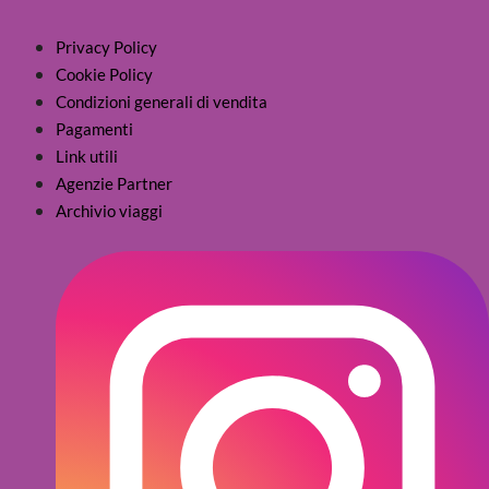
Privacy Policy
Cookie Policy
Condizioni generali di vendita
Pagamenti
Link utili
Agenzie Partner
Archivio viaggi