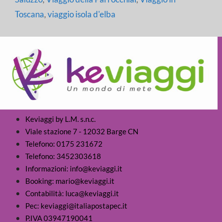
Toscana
,
viaggio isola d'elba
Keviaggi by L.M. s.n.c.
Viale stazione 7 - 12032 Barge CN
Telefono: 0175 231672
Telefono: 3452303618
Informazioni: info@keviaggi.it
Booking: mario@keviaggi.it
Contabilità: luca@keviaggi.it
Pec: keviaggi@italiapostapec.it
P.IVA 03947190041