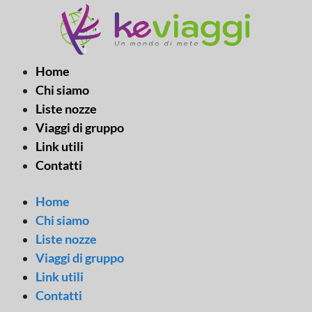
Vai
al
contenuto
Home
Chi siamo
Liste nozze
Viaggi di gruppo
Link utili
Contatti
Home
Chi siamo
Liste nozze
Viaggi di gruppo
Link utili
Contatti