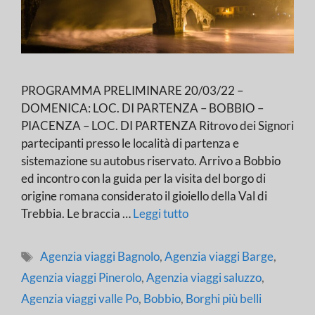
PROGRAMMA PRELIMINARE 20/03/22 –
DOMENICA: LOC. DI PARTENZA – BOBBIO –
PIACENZA – LOC. DI PARTENZA Ritrovo dei Signori
partecipanti presso le località di partenza e
sistemazione su autobus riservato. Arrivo a Bobbio
ed incontro con la guida per la visita del borgo di
origine romana considerato il gioiello della Val di
Trebbia. Le braccia …
Leggi tutto
Tag
Agenzia viaggi Bagnolo
,
Agenzia viaggi Barge
,
Agenzia viaggi Pinerolo
,
Agenzia viaggi saluzzo
,
Agenzia viaggi valle Po
,
Bobbio
,
Borghi più belli