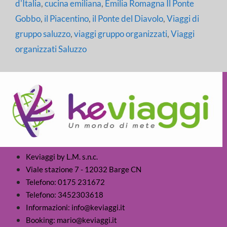
d'Italia
,
cucina emiliana
,
Emilia Romagna Il Ponte
Gobbo
,
il Piacentino
,
il Ponte del Diavolo
,
Viaggi di
gruppo saluzzo
,
viaggi gruppo organizzati
,
Viaggi
organizzati Saluzzo
Keviaggi by L.M. s.n.c.
Viale stazione 7 - 12032 Barge CN
Telefono: 0175 231672
Telefono: 3452303618
Informazioni: info@keviaggi.it
Booking: mario@keviaggi.it