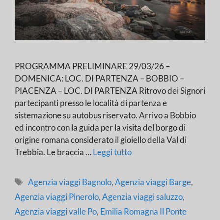
PROGRAMMA PRELIMINARE 29/03/26 –
DOMENICA: LOC. DI PARTENZA – BOBBIO –
PIACENZA – LOC. DI PARTENZA Ritrovo dei Signori
partecipanti presso le località di partenza e
sistemazione su autobus riservato. Arrivo a Bobbio
ed incontro con la guida per la visita del borgo di
origine romana considerato il gioiello della Val di
Trebbia. Le braccia …
Leggi tutto
Tag
Agenzia viaggi Bagnolo
,
Agenzia viaggi Barge
,
Agenzia viaggi Pinerolo
,
Agenzia viaggi saluzzo
,
Agenzia viaggi valle Po
,
Emilia Romagna Il Ponte