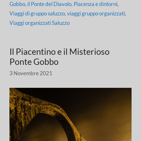
Gobbo
,
il Ponte del Diavolo
,
Piacenza e dintorni
,
Viaggi di gruppo saluzzo
,
viaggi gruppo organizzati
,
Viaggi organizzati Saluzzo
Il Piacentino e il Misterioso
Ponte Gobbo
3 Novembre 2021