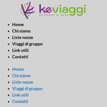
Vai
al
contenuto
Home
Chi siamo
Liste nozze
Viaggi di gruppo
Link utili
Contatti
Home
Chi siamo
Liste nozze
Viaggi di gruppo
Link utili
Contatti