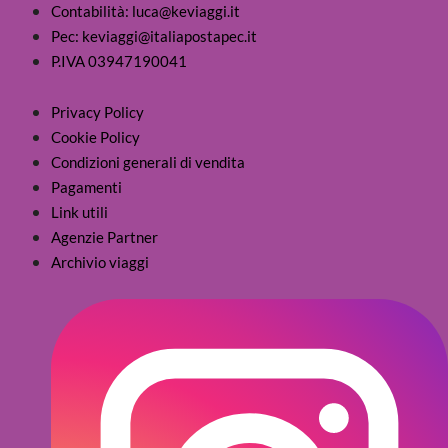
Contabilità: luca@keviaggi.it
Pec: keviaggi@italiapostapec.it
P.IVA 03947190041
Privacy Policy
Cookie Policy
Condizioni generali di vendita
Pagamenti
Link utili
Agenzie Partner
Archivio viaggi