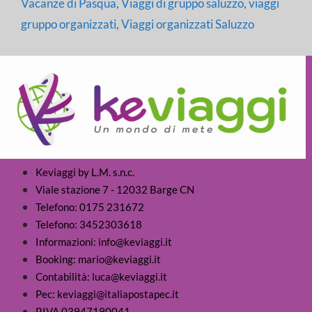
Vacanze di Pasqua
,
Viaggi di gruppo saluzzo
,
viaggi
gruppo organizzati
,
Viaggi organizzati Saluzzo
Keviaggi by L.M. s.n.c.
Viale stazione 7 - 12032 Barge CN
Telefono: 0175 231672
Telefono: 3452303618
Informazioni: info@keviaggi.it
Booking: mario@keviaggi.it
Contabilità: luca@keviaggi.it
Pec: keviaggi@italiapostapec.it
P.IVA 03947190041