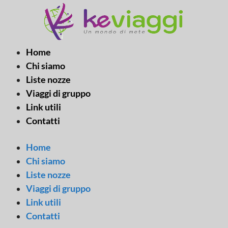
Vai
al
contenuto
Home
Chi siamo
Liste nozze
Viaggi di gruppo
Link utili
Contatti
Home
Chi siamo
Liste nozze
Viaggi di gruppo
Link utili
Contatti