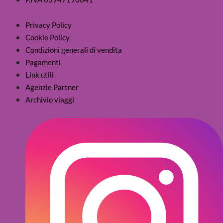
Privacy Policy
Cookie Policy
Condizioni generali di vendita
Pagamenti
Link utili
Agenzie Partner
Archivio viaggi