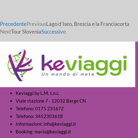
Precedente
Previous
Lago d’Iseo, Brescia e la Franciacorta
Next
Tour Slovenia
Successivo
Keviaggi by L.M. s.n.c.
Viale stazione 7 - 12032 Barge CN
Telefono: 0175 231672
Telefono: 3452303618
Informazioni: info@keviaggi.it
Booking: mario@keviaggi.it