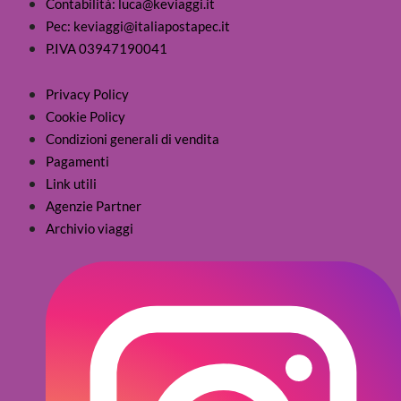
Contabilità: luca@keviaggi.it
Pec: keviaggi@italiapostapec.it
P.IVA 03947190041
Privacy Policy
Cookie Policy
Condizioni generali di vendita
Pagamenti
Link utili
Agenzie Partner
Archivio viaggi