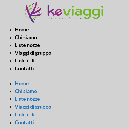
Vai
al
contenuto
Home
Chi siamo
Liste nozze
Viaggi di gruppo
Link utili
Contatti
Home
Chi siamo
Liste nozze
Viaggi di gruppo
Link utili
Contatti