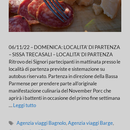
06/11/22 – DOMENICA: LOCALITA’ DI PARTENZA
– SISSA TRECASALI – LOCALITA’ DI PARTENZA
Ritrovo dei Signori partecipanti in mattinata presso le
località di partenza previste e sistemazione su
autobus riservato. Partenza in direzione della Bassa
Parmense per prendere parte all’originale
manifestazione culinaria del November Porc che
aprirà i battenti in occasione del primo fine settimana
…
Leggi tutto
Tag
Agenzia viaggi Bagnolo
,
Agenzia viaggi Barge
,