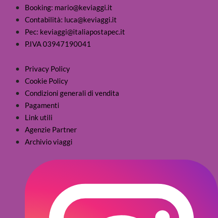
Booking: mario@keviaggi.it
Contabilità: luca@keviaggi.it
Pec: keviaggi@italiapostapec.it
P.IVA 03947190041
Privacy Policy
Cookie Policy
Condizioni generali di vendita
Pagamenti
Link utili
Agenzie Partner
Archivio viaggi