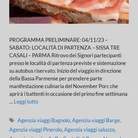
PROGRAMMA PRELIMINARE: 04/11/23 –
SABATO: LOCALITÀ DI PARTENZA – SISSA TRE
CASALI – PARMA Ritrovo dei Signori partecipanti
presso le località di partenza previste e sistemazione
su autobus riservato. Inizio del viaggio in direzione
della Bassa Parmense per prendere parte
manifestazione culinaria del November Porc che
aprirà i battenti in occasione del primo fine settimana
…
Leggi tutto
Tag
Agenzia viaggi Bagnolo
,
Agenzia viaggi Barge
,
Agenzia viaggi Pinerolo
,
Agenzia viaggi saluzzo
,