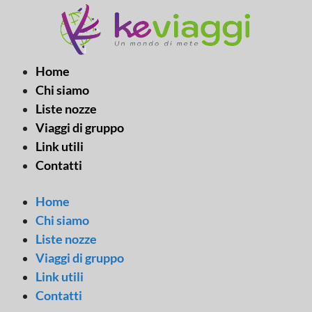
Vai
al
contenuto
Home
Chi siamo
Liste nozze
Viaggi di gruppo
Link utili
Contatti
Home
Chi siamo
Liste nozze
Viaggi di gruppo
Link utili
Contatti