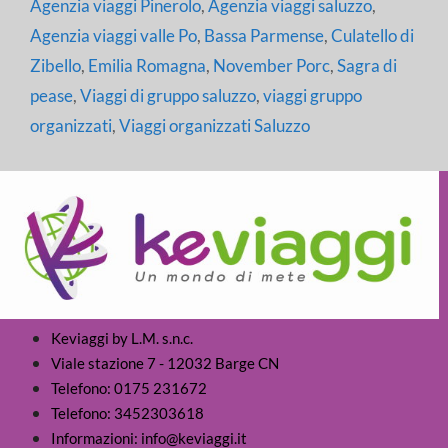
Agenzia viaggi Pinerolo
,
Agenzia viaggi saluzzo
,
Agenzia viaggi valle Po
,
Bassa Parmense
,
Culatello di
Zibello
,
Emilia Romagna
,
November Porc
,
Sagra di
pease
,
Viaggi di gruppo saluzzo
,
viaggi gruppo
organizzati
,
Viaggi organizzati Saluzzo
Keviaggi by L.M. s.n.c.
Viale stazione 7 - 12032 Barge CN
Telefono: 0175 231672
Telefono: 3452303618
Informazioni: info@keviaggi.it