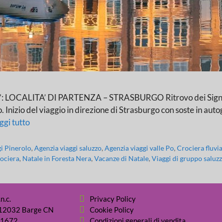
LITA’ DI PARTENZA – STRASBURGO Ritrovo dei Signori part
nizio del viaggio in direzione di Strasburgo con soste in autogri
ggi tutto
gi Pinerolo
,
Agenzia viaggi saluzzo
,
Agenzia viaggi valle Po
,
Crociera fluvia
rociera
,
Natale in Foresta Nera
,
Vacanze di Natale
,
Viaggi di gruppo saluz
n.c.
Privacy Policy
- 12032 Barge CN
Cookie Policy
31672
Condizioni generali di vendita