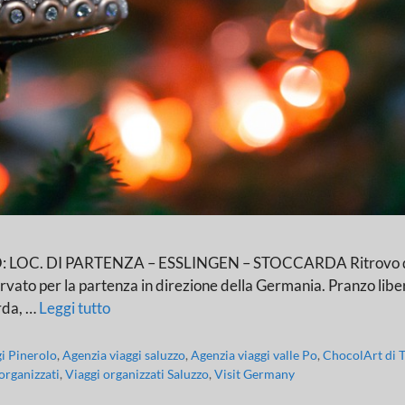
 DI PARTENZA – ESSLINGEN – STOCCARDA Ritrovo dei signo
vato per la partenza in direzione della Germania. Pranzo libero 
arda, …
Leggi tutto
gi Pinerolo
,
Agenzia viaggi saluzzo
,
Agenzia viaggi valle Po
,
ChocolArt di 
organizzati
,
Viaggi organizzati Saluzzo
,
Visit Germany