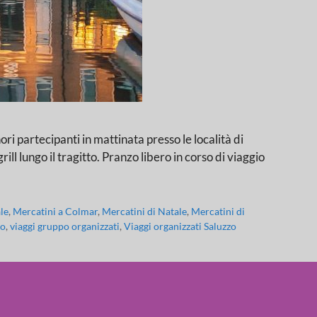
ecipanti in mattinata presso le località di
ll lungo il tragitto. Pranzo libero in corso di viaggio
le
,
Mercatini a Colmar
,
Mercatini di Natale
,
Mercatini di
zo
,
viaggi gruppo organizzati
,
Viaggi organizzati Saluzzo