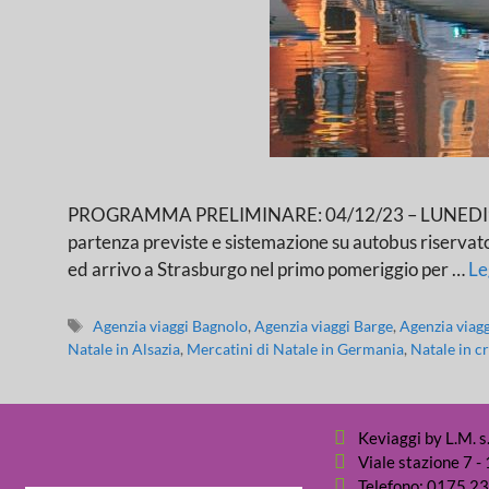
PROGRAMMA PRELIMINARE: 04/12/23 – LUNEDI’: LOCA
partenza previste e sistemazione su autobus riservato. I
ed arrivo a Strasburgo nel primo pomeriggio per …
Le
Agenzia viaggi Bagnolo
,
Agenzia viaggi Barge
,
Agenzia viag
Natale in Alsazia
,
Mercatini di Natale in Germania
,
Natale in c
Keviaggi by L.M. s.
Viale stazione 7 
Telefono: 0175 2