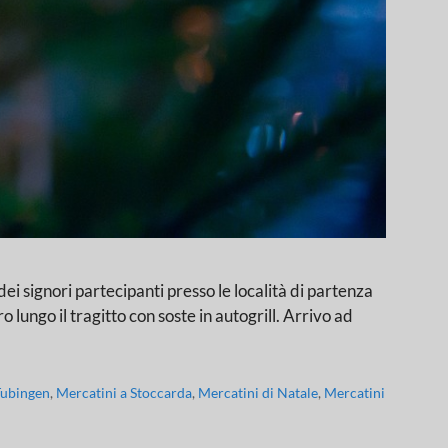
ri partecipanti presso le località di partenza
lungo il tragitto con soste in autogrill. Arrivo ad
Tubingen
,
Mercatini a Stoccarda
,
Mercatini di Natale
,
Mercatini