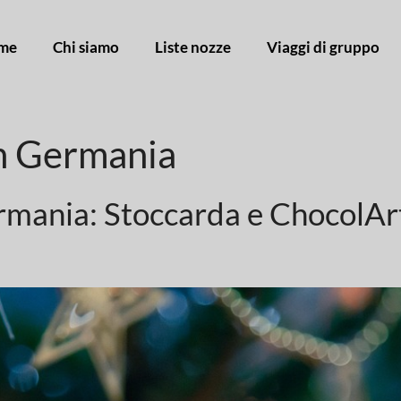
me
Chi siamo
Liste nozze
Viaggi di gruppo
in Germania
ermania: Stoccarda e ChocolAr