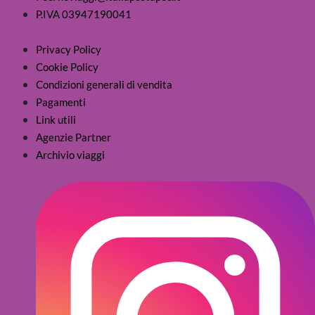
P.IVA 03947190041
Privacy Policy
Cookie Policy
Condizioni generali di vendita
Pagamenti
Link utili
Agenzie Partner
Archivio viaggi