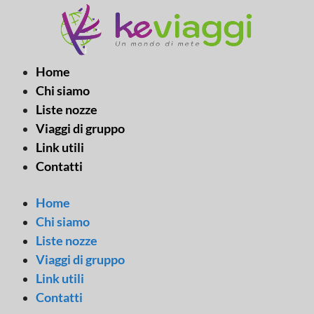
Vai
al
contenuto
Home
Chi siamo
Liste nozze
Viaggi di gruppo
Link utili
Contatti
Home
Chi siamo
Liste nozze
Viaggi di gruppo
Link utili
Contatti