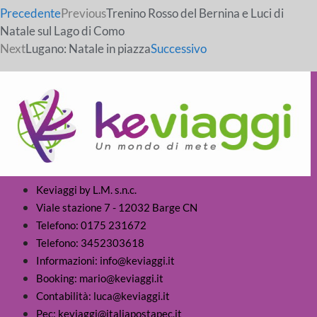
Precedente
Previous
Trenino Rosso del Bernina e Luci di
Natale sul Lago di Como
Next
Lugano: Natale in piazza
Successivo
Keviaggi by L.M. s.n.c.
Viale stazione 7 - 12032 Barge CN
Telefono: 0175 231672
Telefono: 3452303618
Informazioni: info@keviaggi.it
Booking: mario@keviaggi.it
Contabilità: luca@keviaggi.it
Pec: keviaggi@italiapostapec.it