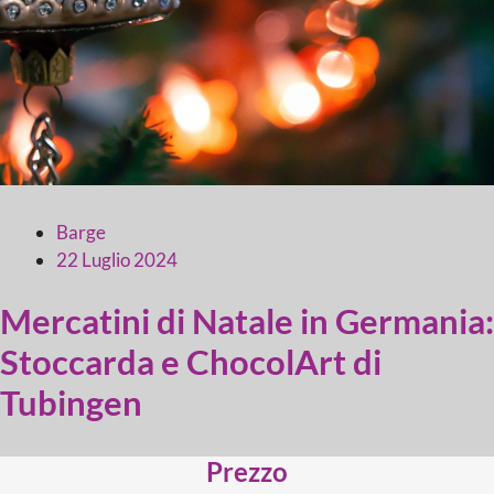
Barge
22 Luglio 2024
Mercatini di Natale in Germania:
Stoccarda e ChocolArt di
Tubingen
Prezzo