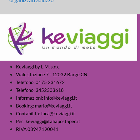
organizzati Saluzzo
Keviaggi by L.M. s.n.c.
Viale stazione 7 - 12032 Barge CN
Telefono: 0175 231672
Telefono: 3452303618
Informazioni: info@keviaggi.it
Booking: mario@keviaggi.it
Contabilità: luca@keviaggi.it
Pec: keviaggi@italiapostapec.it
P.IVA 03947190041