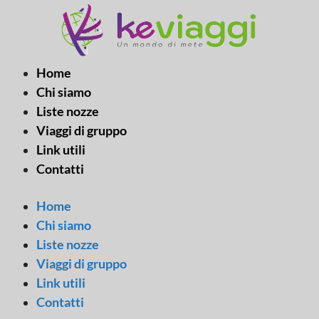
Vai
al
contenuto
Home
Chi siamo
Liste nozze
Viaggi di gruppo
Link utili
Contatti
Home
Chi siamo
Liste nozze
Viaggi di gruppo
Link utili
Contatti