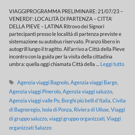
VIAGGIPROGRAMMA PRELIMINARE: 21/07/23 –
VENERDI’: LOCALITÀ DI PARTENZA – CITTA’
DELLA PIEVE – LATINA Ritrovo dei Signori
partecipanti presso le località di partenza previste e
sistemazione su autobus riservato. Pranzo libero in
autogrill lungo il tragitto. All’arrivo a Città della Pieve
incontro con la guida per la visita della cittadina
umbra: quella oggi chiamata Città della …
Leggi tutto
Tag
Agenzia viaggi Bagnolo
,
Agenzia viaggi Barge
,
Agenzia viaggi Pinerolo
,
Agenzia viaggi saluzzo
,
Agenzia viaggi valle Po
,
Borghi più belli d'Italia
,
Civita
di Bagnoregio
,
Isola di Ponza
,
Riviera di Ulisse
,
Viaggi
di gruppo saluzzo
,
viaggi gruppo organizzati
,
Viaggi
organizzati Saluzzo