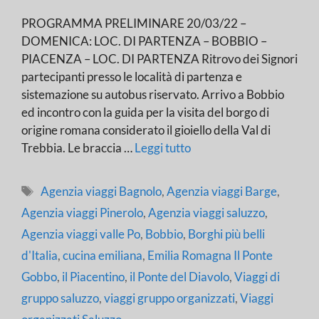
PROGRAMMA PRELIMINARE 20/03/22 –
DOMENICA: LOC. DI PARTENZA – BOBBIO –
PIACENZA – LOC. DI PARTENZA Ritrovo dei Signori
partecipanti presso le località di partenza e
sistemazione su autobus riservato. Arrivo a Bobbio
ed incontro con la guida per la visita del borgo di
origine romana considerato il gioiello della Val di
Trebbia. Le braccia …
Leggi tutto
Tag
Agenzia viaggi Bagnolo
,
Agenzia viaggi Barge
,
Agenzia viaggi Pinerolo
,
Agenzia viaggi saluzzo
,
Agenzia viaggi valle Po
,
Bobbio
,
Borghi più belli
d'Italia
,
cucina emiliana
,
Emilia Romagna Il Ponte
Gobbo
,
il Piacentino
,
il Ponte del Diavolo
,
Viaggi di
gruppo saluzzo
,
viaggi gruppo organizzati
,
Viaggi