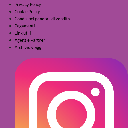
Privacy Policy
Cookie Policy
Condizioni generali di vendita
Pagamenti
Link utili
Agenzie Partner
Archivio viaggi