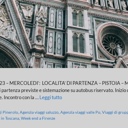
– MERCOLEDI’: LOCALITA’ DI PARTENZA – PISTOIA – MO
i partenza previste e sistemazione su autobus riservato. Inizio d
e. Incontro con la …
Leggi tutto
gi Pinerolo
,
Agenzia viaggi saluzzo
,
Agenzia viaggi valle Po
,
Viaggi di grup
 in Toscana
,
Week end a Firenze