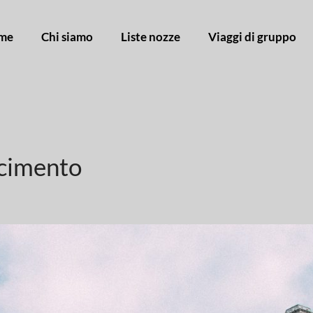
me
Chi siamo
Liste nozze
Viaggi di gruppo
scimento