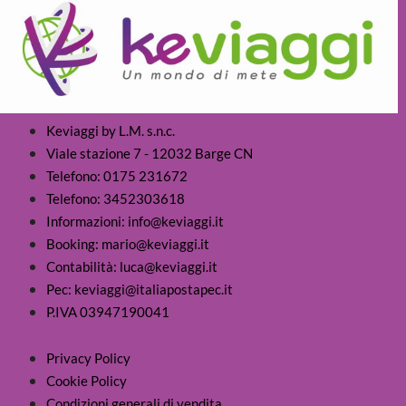
Keviaggi by L.M. s.n.c.
Viale stazione 7 - 12032 Barge CN
Telefono: 0175 231672
Telefono: 3452303618
Informazioni: info@keviaggi.it
Booking: mario@keviaggi.it
Contabilità: luca@keviaggi.it
Pec: keviaggi@italiapostapec.it
P.IVA 03947190041
Privacy Policy
Cookie Policy
Condizioni generali di vendita