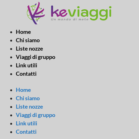
Vai
al
contenuto
Home
Chi siamo
Liste nozze
Viaggi di gruppo
Link utili
Contatti
Home
Chi siamo
Liste nozze
Viaggi di gruppo
Link utili
Contatti