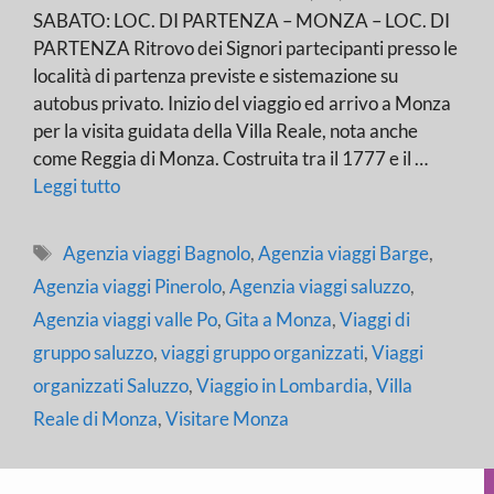
SABATO: LOC. DI PARTENZA – MONZA – LOC. DI
PARTENZA Ritrovo dei Signori partecipanti presso le
località di partenza previste e sistemazione su
autobus privato. Inizio del viaggio ed arrivo a Monza
per la visita guidata della Villa Reale, nota anche
come Reggia di Monza. Costruita tra il 1777 e il …
Leggi tutto
Tag
Agenzia viaggi Bagnolo
,
Agenzia viaggi Barge
,
Agenzia viaggi Pinerolo
,
Agenzia viaggi saluzzo
,
Agenzia viaggi valle Po
,
Gita a Monza
,
Viaggi di
gruppo saluzzo
,
viaggi gruppo organizzati
,
Viaggi
organizzati Saluzzo
,
Viaggio in Lombardia
,
Villa
Reale di Monza
,
Visitare Monza