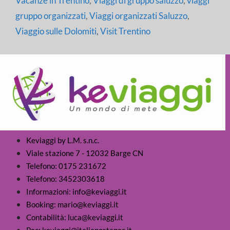
Vacanze in Trentino
,
Viaggi di gruppo saluzzo
,
viaggi
gruppo organizzati
,
Viaggi organizzati Saluzzo
,
Viaggio sulle Dolomiti
,
Visit Trentino
Keviaggi by L.M. s.n.c.
Viale stazione 7 - 12032 Barge CN
Telefono: 0175 231672
Telefono: 3452303618
Informazioni: info@keviaggi.it
Booking: mario@keviaggi.it
Contabilità: luca@keviaggi.it
Pec: keviaggi@italiapostapec.it