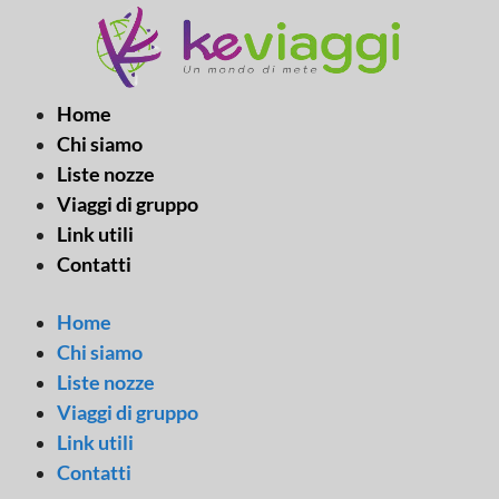
Vai
al
contenuto
Home
Chi siamo
Liste nozze
Viaggi di gruppo
Link utili
Contatti
Home
Chi siamo
Liste nozze
Viaggi di gruppo
Link utili
Contatti