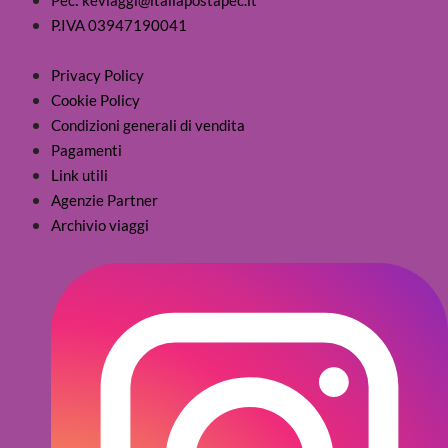
P.IVA 03947190041
Privacy Policy
Cookie Policy
Condizioni generali di vendita
Pagamenti
Link utili
Agenzie Partner
Archivio viaggi