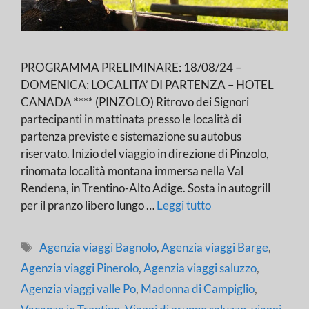
PROGRAMMA PRELIMINARE: 18/08/24 –
DOMENICA: LOCALITA’ DI PARTENZA – HOTEL
CANADA **** (PINZOLO) Ritrovo dei Signori
partecipanti in mattinata presso le località di
partenza previste e sistemazione su autobus
riservato. Inizio del viaggio in direzione di Pinzolo,
rinomata località montana immersa nella Val
Rendena, in Trentino-Alto Adige. Sosta in autogrill
per il pranzo libero lungo …
Leggi tutto
Tag
Agenzia viaggi Bagnolo
,
Agenzia viaggi Barge
,
Agenzia viaggi Pinerolo
,
Agenzia viaggi saluzzo
,
Agenzia viaggi valle Po
,
Madonna di Campiglio
,