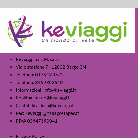
Keviaggi by L.M. s.n.c.
Viale stazione 7 - 12032 Barge CN
Telefono: 0175 231672
Telefono: 3452303618
Informazioni: info@keviaggi.it
Booking: mario@keviaggi.it
Contabilità: luca@keviaggi.it
Pec: keviaggi@italiapostapec.it
P.IVA 03947190041
Privacy Policy