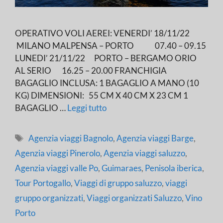
OPERATIVO VOLI AEREI: VENERDI’ 18/11/22
MILANO MALPENSA – PORTO 07.40 – 09.15
LUNEDI’ 21/11/22 PORTO – BERGAMO ORIO
AL SERIO 16.25 – 20.00 FRANCHIGIA
BAGAGLIO INCLUSA: 1 BAGAGLIO A MANO (10
KG) DIMENSIONI: 55 CM X 40 CM X 23 CM 1
BAGAGLIO …
Leggi tutto
Tag
Agenzia viaggi Bagnolo
,
Agenzia viaggi Barge
,
Agenzia viaggi Pinerolo
,
Agenzia viaggi saluzzo
,
Agenzia viaggi valle Po
,
Guimaraes
,
Penisola iberica
,
Tour Portogallo
,
Viaggi di gruppo saluzzo
,
viaggi
gruppo organizzati
,
Viaggi organizzati Saluzzo
,
Vino
Porto