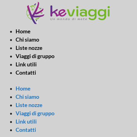
Vai
al
contenuto
Home
Chi siamo
Liste nozze
Viaggi di gruppo
Link utili
Contatti
Home
Chi siamo
Liste nozze
Viaggi di gruppo
Link utili
Contatti