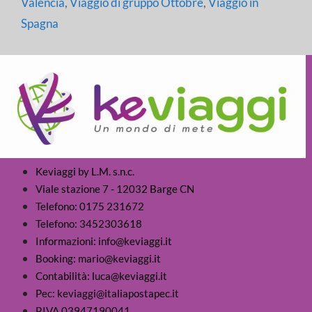
Valencia
,
Viaggio di gruppo Ottobre
,
Viaggio in
Spagna
Keviaggi by L.M. s.n.c.
Viale stazione 7 - 12032 Barge CN
Telefono: 0175 231672
Telefono: 3452303618
Informazioni: info@keviaggi.it
Booking: mario@keviaggi.it
Contabilità: luca@keviaggi.it
Pec: keviaggi@italiapostapec.it
P.IVA 03947190041