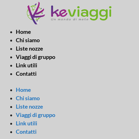
Vai
al
contenuto
Home
Chi siamo
Liste nozze
Viaggi di gruppo
Link utili
Contatti
Home
Chi siamo
Liste nozze
Viaggi di gruppo
Link utili
Contatti