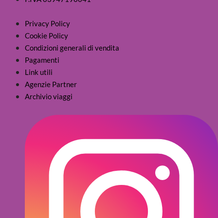
Privacy Policy
Cookie Policy
Condizioni generali di vendita
Pagamenti
Link utili
Agenzie Partner
Archivio viaggi