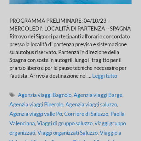
PROGRAMMA PRELIMINARE: 04/10/23 –
MERCOLEDI’: LOCALITÀ DI PARTENZA – SPAGNA
Ritrovo dei Signori partecipanti all’orario concordato
presso la località di partenza previsa e sistemazione
su autobus riservato. Partenza in direzione della
Spagna con soste in autogrill lungo il tragitto per il
pranzo libero e per le pause tecniche necessaire per
l’autista. Arrivo a destinazione nel …
Leggi tutto
Tag
Agenzia viaggi Bagnolo
,
Agenzia viaggi Barge
,
Agenzia viaggi Pinerolo
,
Agenzia viaggi saluzzo
,
Agenzia viaggi valle Po
,
Corriere di Saluzzo
,
Paella
Valenciana
,
Viaggi di gruppo saluzzo
,
viaggi gruppo
organizzati
,
Viaggi organizzati Saluzzo
,
Viaggio a