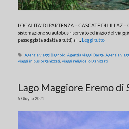
LOCALITA’ DI PARTENZA – CASCATE DI LILLAZ – COGNE
sistemazione su autobus riservato ed inizio del viaggio
passeggiata adatta a tutti) si …
Leggi tutto
Agenzia viaggi Bagnolo
,
Agenzia viaggi Barge
,
Agenzia viag
viaggi in bus organizzati
,
viaggi religiosi organizzati
Lago Maggiore Eremo di 
5 Giugno 2021