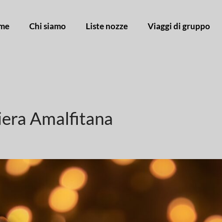
me
Chi siamo
Liste nozze
Viaggi di gruppo
tiera Amalfitana