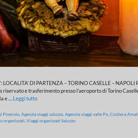
ALITA’ DI PARTENZA – TORINO CASELLE – NAPOLI Ritrovo d
 riservato e trasferimento presso l’aeroporto di Torino Caselle 
ida e …
Leggi tutto
gi Pinerolo
,
Agenzia viaggi saluzzo
,
Agenzia viaggi valle Po
,
Costiera Amal
o organizzati
,
Viaggi organizzati Saluzzo