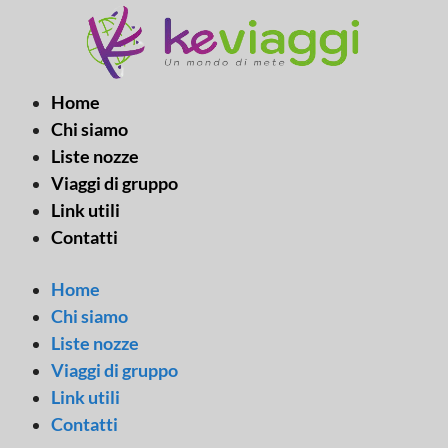
Vai
al
contenuto
Home
Chi siamo
Liste nozze
Viaggi di gruppo
Link utili
Contatti
Home
Chi siamo
Liste nozze
Viaggi di gruppo
Link utili
Contatti