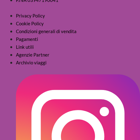
Privacy Policy
Cookie Policy
Condizioni generali di vendita
Pagamenti
Link utili
Agenzie Partner
Archivio viaggi