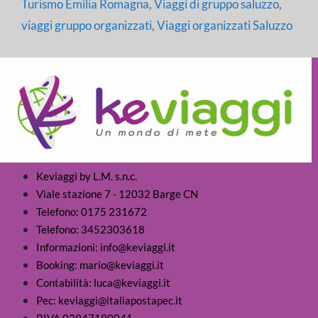
Turismo Emilia Romagna
,
Viaggi di gruppo saluzzo
,
viaggi gruppo organizzati
,
Viaggi organizzati Saluzzo
Keviaggi by L.M. s.n.c.
Viale stazione 7 - 12032 Barge CN
Telefono: 0175 231672
Telefono: 3452303618
Informazioni: info@keviaggi.it
Booking: mario@keviaggi.it
Contabilità: luca@keviaggi.it
Pec: keviaggi@italiapostapec.it
P.IVA 03947190041