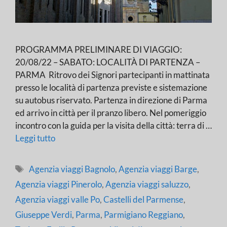
PROGRAMMA PRELIMINARE DI VIAGGIO:
20/08/22 – SABATO: LOCALITÀ DI PARTENZA –
PARMA Ritrovo dei Signori partecipanti in mattinata
presso le località di partenza previste e sistemazione
su autobus riservato. Partenza in direzione di Parma
ed arrivo in città per il pranzo libero. Nel pomeriggio
incontro con la guida per la visita della città: terra di …
Leggi tutto
Tag
Agenzia viaggi Bagnolo
,
Agenzia viaggi Barge
,
Agenzia viaggi Pinerolo
,
Agenzia viaggi saluzzo
,
Agenzia viaggi valle Po
,
Castelli del Parmense
,
Giuseppe Verdi
,
Parma
,
Parmigiano Reggiano
,