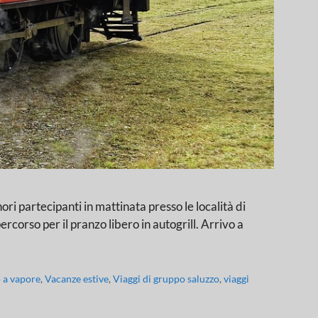
ecipanti in mattinata presso le località di
rcorso per il pranzo libero in autogrill. Arrivo a
 a vapore
,
Vacanze estive
,
Viaggi di gruppo saluzzo
,
viaggi