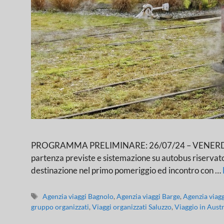
PROGRAMMA PRELIMINARE: 26/07/24 – VENERDI’ : LO
partenza previste e sistemazione su autobus riservato. I
destinazione nel primo pomeriggio ed incontro con …
Agenzia viaggi Bagnolo
,
Agenzia viaggi Barge
,
Agenzia viag
gruppo organizzati
,
Viaggi organizzati Saluzzo
,
Viaggio in Austr