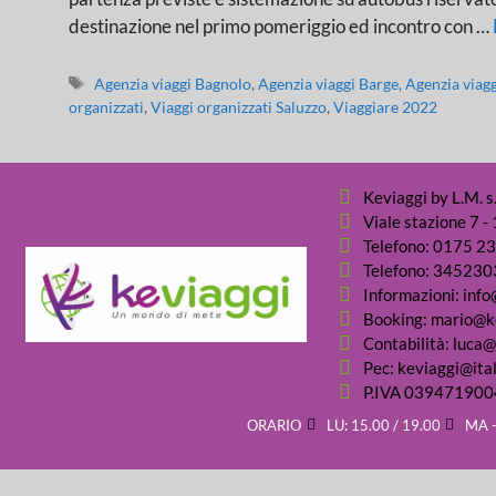
destinazione nel primo pomeriggio ed incontro con …
Agenzia viaggi Bagnolo
,
Agenzia viaggi Barge
,
Agenzia viag
organizzati
,
Viaggi organizzati Saluzzo
,
Viaggiare 2022
Keviaggi by L.M. s.
Viale stazione 7 
Telefono: 0175 2
Telefono: 34523
Informazioni: info
Booking: mario@ke
Contabilità: luca@
Pec: keviaggi@ital
P.IVA 039471900
ORARIO
LU: 15.00 / 19.00
MA -