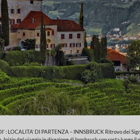
CALITA’ DI PARTENZA – INNSBRUCK Ritrovo dei Signori part
nizio del viaggio in direzione di Innsbruck con sosta lungo il pe