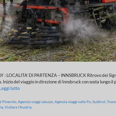
CALITA’ DI PARTENZA – INNSBRUCK Ritrovo dei Signori part
nizio del viaggio in direzione di Innsbruck con sosta lungo il pe
Leggi tutto
gi Pinerolo
,
Agenzia viaggi saluzzo
,
Agenzia viaggi valle Po
,
Sudtirol
,
Treno
ia
,
Visitare l'Austria