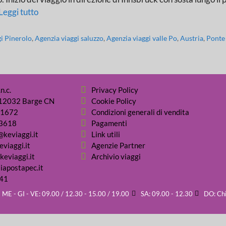
Leggi tutto
gi Pinerolo
,
Agenzia viaggi saluzzo
,
Agenzia viaggi valle Po
,
Austria
,
Ponte
n.c.
Privacy Policy
- 12032 Barge CN
Cookie Policy
31672
Condizioni generali di vendita
03618
Pagamenti
@keviaggi.it
Link utili
viaggi.it
Agenzie Partner
keviaggi.it
Archivio viaggi
iapostapec.it
41
 ME - GI - VE: 09.00 / 12.30 - 15.00 / 19.00
SA: 09.00 - 12.30
DO: Ch