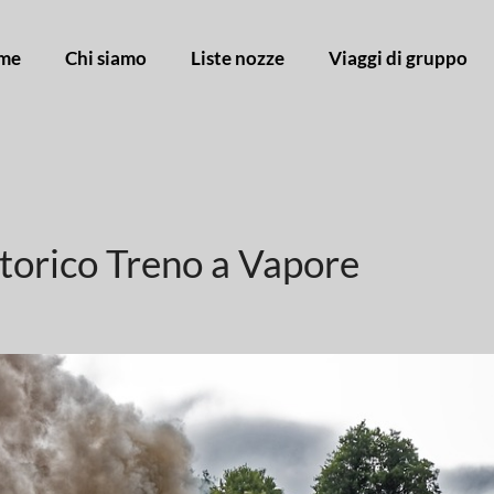
me
Chi siamo
Liste nozze
Viaggi di gruppo
 storico Treno a Vapore