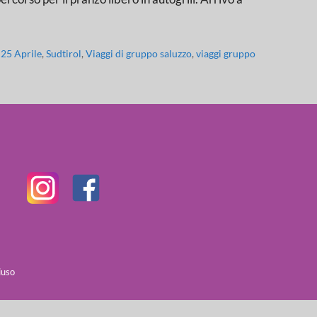
 25 Aprile
,
Sudtirol
,
Viaggi di gruppo saluzzo
,
viaggi gruppo
iuso