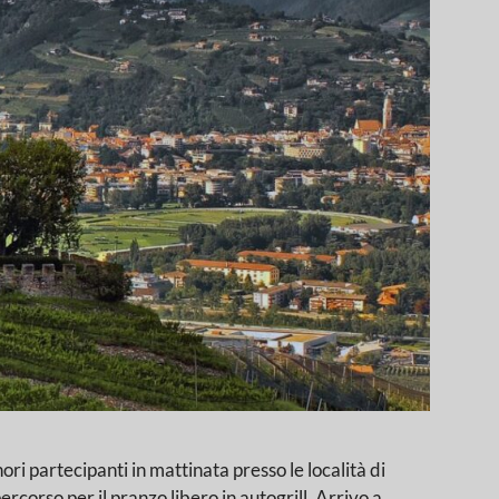
ecipanti in mattinata presso le località di
rcorso per il pranzo libero in autogrill. Arrivo a