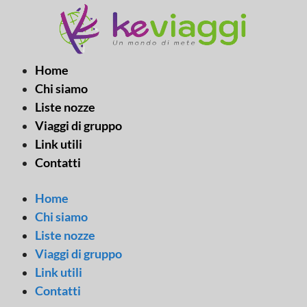
Vai
al
contenuto
Home
Chi siamo
Liste nozze
Viaggi di gruppo
Link utili
Contatti
Home
Chi siamo
Liste nozze
Viaggi di gruppo
Link utili
Contatti