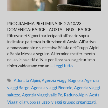
PROGRAMMA PRELIMINARE: 22/10/23 –
DOMENICA: BARGE – AOSTA – NUS – BARGE
Ritrovo dei Signori partecipanti all’orario sopra
indicato e partenza in direzione di Aosta. All’arrivo
ammassamento e successiva Sfilata dei Gruppi Alpini
e Santa Messa a seguire. Al termine trasferimento
nella vicina città di Nus per il pranzo in agriturismo
tipico valdostano con un …
Leggi tutto
Tag
Adunata Alpini
,
Agenzia viaggi Bagnolo
,
Agenzia
viaggi Barge
,
Agenzia viaggi Pinerolo
,
Agenzia viaggi
saluzzo
,
Agenzia viaggi valle Po
,
Raduno Alpini Aosta
,
Viaggi di gruppo saluzzo
,
viaggi gruppo organizzati
,