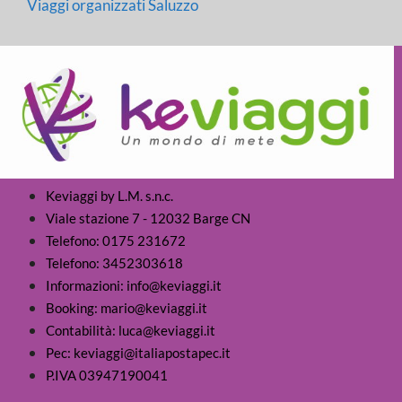
Viaggi organizzati Saluzzo
Keviaggi by L.M. s.n.c.
Viale stazione 7 - 12032 Barge CN
Telefono: 0175 231672
Telefono: 3452303618
Informazioni: info@keviaggi.it
Booking: mario@keviaggi.it
Contabilità: luca@keviaggi.it
Pec: keviaggi@italiapostapec.it
P.IVA 03947190041