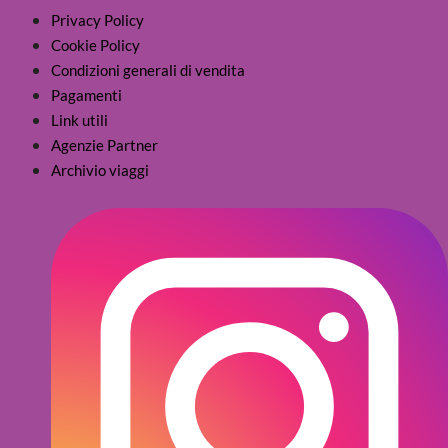
Privacy Policy
Cookie Policy
Condizioni generali di vendita
Pagamenti
Link utili
Agenzie Partner
Archivio viaggi