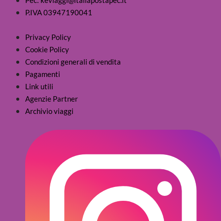
P.IVA 03947190041
Privacy Policy
Cookie Policy
Condizioni generali di vendita
Pagamenti
Link utili
Agenzie Partner
Archivio viaggi