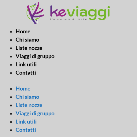
Vai
al
contenuto
Home
Chi siamo
Liste nozze
Viaggi di gruppo
Link utili
Contatti
Home
Chi siamo
Liste nozze
Viaggi di gruppo
Link utili
Contatti