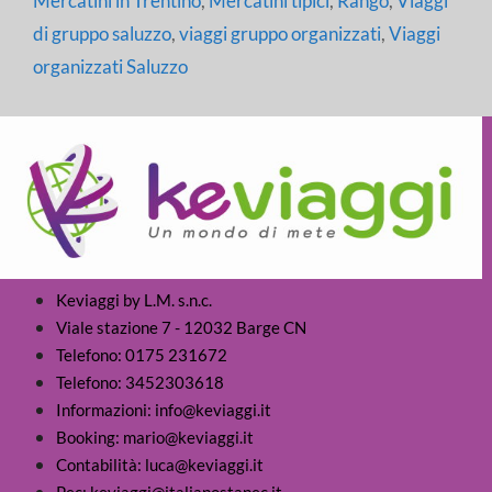
Mercatini in Trentino
,
Mercatini tipici
,
Rango
,
Viaggi
di gruppo saluzzo
,
viaggi gruppo organizzati
,
Viaggi
organizzati Saluzzo
Keviaggi by L.M. s.n.c.
Viale stazione 7 - 12032 Barge CN
Telefono: 0175 231672
Telefono: 3452303618
Informazioni: info@keviaggi.it
Booking: mario@keviaggi.it
Contabilità: luca@keviaggi.it
Pec: keviaggi@italiapostapec.it