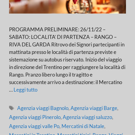
PROGRAMMA PRELIMINARE: 26/11/22 –
SABATO: LOCALITA’ DI PARTENZA – RANGO –
RIVA DEL GARDA Ritrovo dei Signori partecipanti in
mattinata presso le località di partenza previste e
sistemazione su autobus riservato. Inizio del viaggio
in direzione del Trentino per raggiungere la località di
Rango. Pranzo libero lungo il tragitto e
successivamente arrivo a destinazione: il Mercatino
…
Leggi tutto
Tag
Agenzia viaggi Bagnolo
,
Agenzia viaggi Barge
,
Agenzia viaggi Pinerolo
,
Agenzia viaggi saluzzo
,
Agenzia viaggi valle Po
,
Mercatini di Natale
,