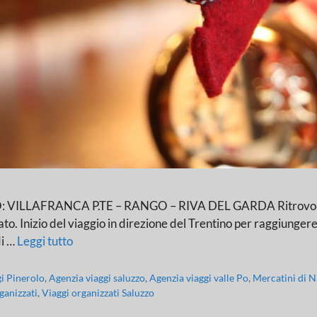
AFRANCA P.TE – RANGO – RIVA DEL GARDA Ritrovo dei Signo
o. Inizio del viaggio in direzione del Trentino per raggiungere l
di …
Leggi tutto
gi Pinerolo
,
Agenzia viaggi saluzzo
,
Agenzia viaggi valle Po
,
Mercatini di N
ganizzati
,
Viaggi organizzati Saluzzo