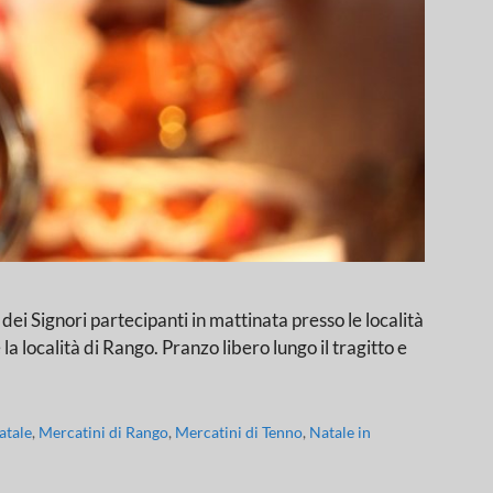
ri partecipanti in mattinata presso le località
a località di Rango. Pranzo libero lungo il tragitto e
atale
,
Mercatini di Rango
,
Mercatini di Tenno
,
Natale in