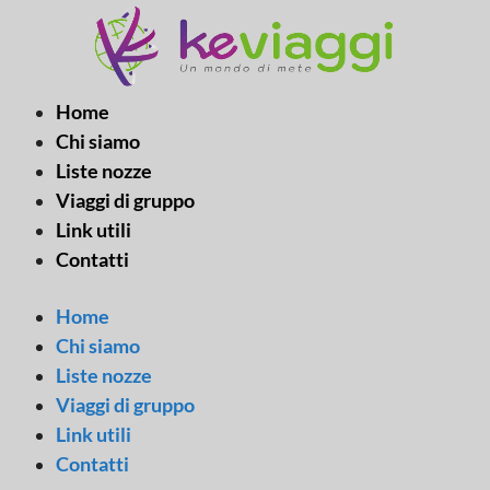
Vai
al
contenuto
Home
Chi siamo
Liste nozze
Viaggi di gruppo
Link utili
Contatti
Home
Chi siamo
Liste nozze
Viaggi di gruppo
Link utili
Contatti