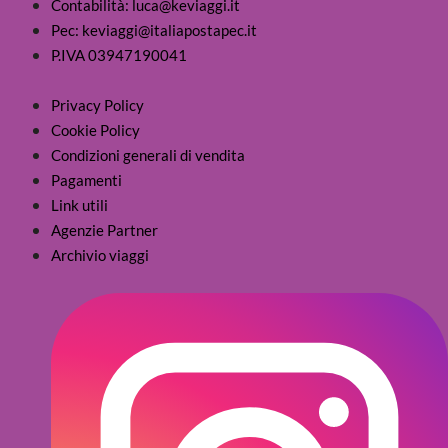
Contabilità: luca@keviaggi.it
Pec: keviaggi@italiapostapec.it
P.IVA 03947190041
Privacy Policy
Cookie Policy
Condizioni generali di vendita
Pagamenti
Link utili
Agenzie Partner
Archivio viaggi