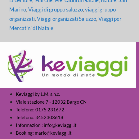
Dicembre
,
Marche
,
Mercatini di Natale
,
Natale
,
San
Marino
,
Viaggi di gruppo saluzzo
,
viaggi gruppo
organizzati
,
Viaggi organizzati Saluzzo
,
Viaggi per
Mercatini di Natale
Keviaggi by L.M. s.n.c.
Viale stazione 7 - 12032 Barge CN
Telefono: 0175 231672
Telefono: 3452303618
Informazioni: info@keviaggi.it
Booking: mario@keviaggi.it