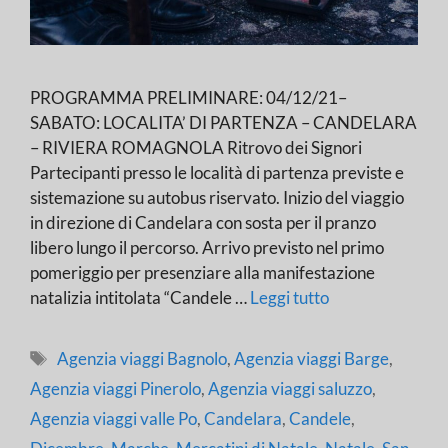
PROGRAMMA PRELIMINARE: 04/12/21–
SABATO: LOCALITA’ DI PARTENZA – CANDELARA
– RIVIERA ROMAGNOLA Ritrovo dei Signori
Partecipanti presso le località di partenza previste e
sistemazione su autobus riservato. Inizio del viaggio
in direzione di Candelara con sosta per il pranzo
libero lungo il percorso. Arrivo previsto nel primo
pomeriggio per presenziare alla manifestazione
natalizia intitolata “Candele …
Leggi tutto
Tag
Agenzia viaggi Bagnolo
,
Agenzia viaggi Barge
,
Agenzia viaggi Pinerolo
,
Agenzia viaggi saluzzo
,
Agenzia viaggi valle Po
,
Candelara
,
Candele
,