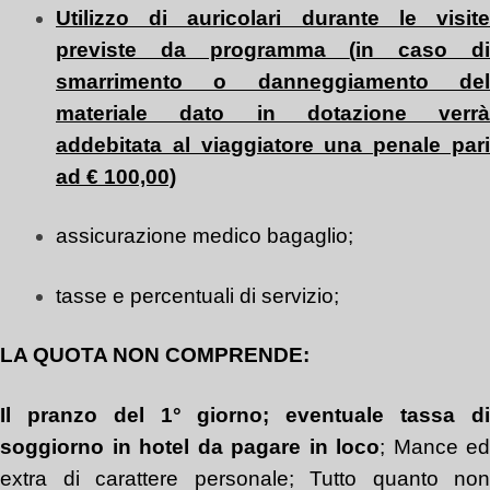
U
tilizzo di a
uricolari durante le visit
previste da programma
(
in caso d
smarrimento o danneggiamento del
materiale dato in dotazione verrà
addebitata al viaggiatore una penale pari
ad € 100,00)
assicurazione medico bagaglio;
tasse e percentuali di servizio;
LA QUOTA NON COMPRENDE:
Il pranzo del 1° giorno
;
eventuale
t
assa d
soggiorno in hotel da pagare in loco
; Mance ed
extra di carattere personale; Tutto quanto non