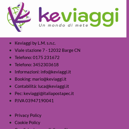
Keviaggi by L.M. s.n.c.
Viale stazione 7 - 12032 Barge CN
Telefono: 0175 231672
Telefono: 3452303618
Informazioni: info@keviaggi.it
Booking: mario@keviaggi.it
Contabilità: luca@keviaggi.it
Pec: keviaggi@italiapostapec.it
P.IVA 03947190041
Privacy Policy
Cookie Policy