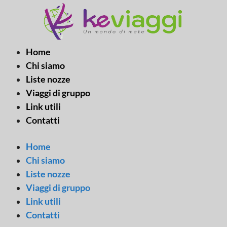
Vai
al
contenuto
Home
Chi siamo
Liste nozze
Viaggi di gruppo
Link utili
Contatti
Home
Chi siamo
Liste nozze
Viaggi di gruppo
Link utili
Contatti