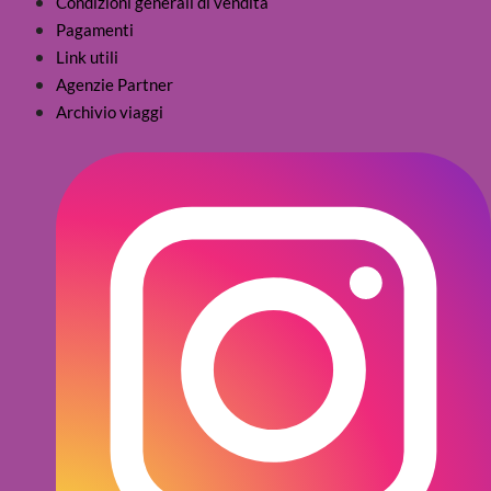
Condizioni generali di vendita
Pagamenti
Link utili
Agenzie Partner
Archivio viaggi