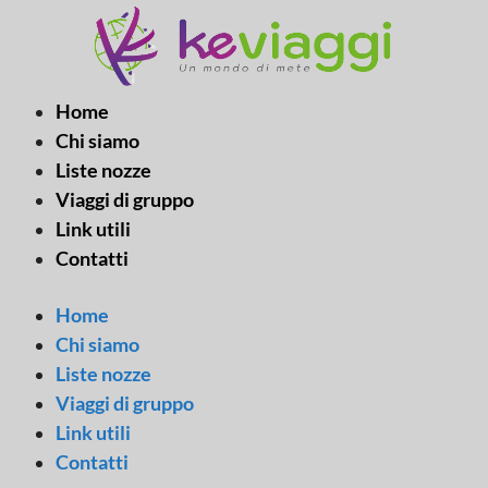
Vai
al
contenuto
Home
Chi siamo
Liste nozze
Viaggi di gruppo
Link utili
Contatti
Home
Chi siamo
Liste nozze
Viaggi di gruppo
Link utili
Contatti