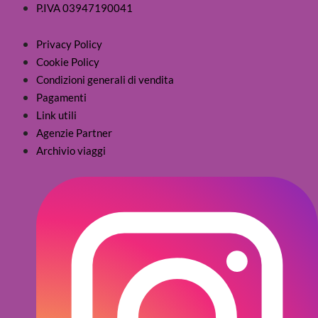
P.IVA 03947190041
Privacy Policy
Cookie Policy
Condizioni generali di vendita
Pagamenti
Link utili
Agenzie Partner
Archivio viaggi