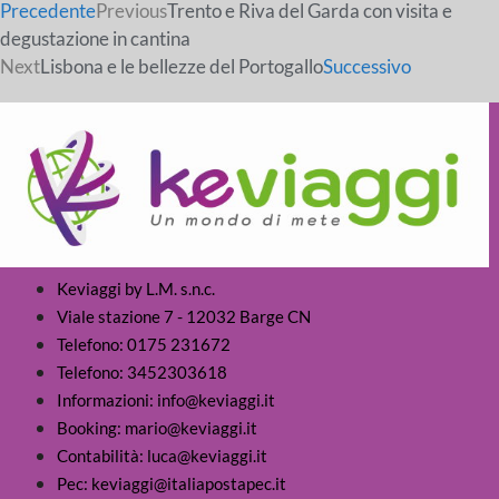
Precedente
Previous
Trento e Riva del Garda con visita e
degustazione in cantina
Next
Lisbona e le bellezze del Portogallo
Successivo
Keviaggi by L.M. s.n.c.
Viale stazione 7 - 12032 Barge CN
Telefono: 0175 231672
Telefono: 3452303618
Informazioni: info@keviaggi.it
Booking: mario@keviaggi.it
Contabilità: luca@keviaggi.it
Pec: keviaggi@italiapostapec.it