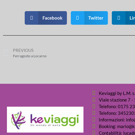
Facebook
Twitter
Li
PREVIOUS
Ferragosto a Locarno
Keviaggi by L.M. s.
Viale stazione 7 
Telefono: 0175 2
Telefono: 34523
Informazioni: info
Booking: mario@ke
Contabilità: luca@