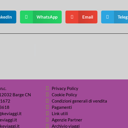
nkedIn
WhatsApp
Email
Tele
n.c.
Privacy Policy
- 12032 Barge CN
Cookie Policy
31672
Condizioni generali di vendita
03618
Pagamenti
@keviaggi.it
Link utili
viaggi.it
Agenzie Partner
keviaggi.it
Archivio viaggi