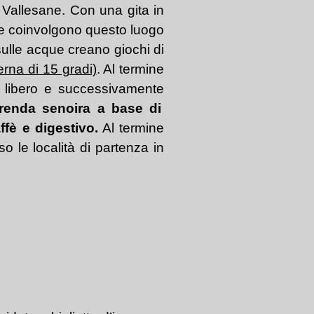
i Vallesane. Con una gita in
che coinvolgono questo luogo
 sulle acque creano giochi di
erna di 15 gradi)
. Al termine
o libero e
successivamente
renda senoira a base di
fè e digestivo.
Al termine
so le località di partenza
in