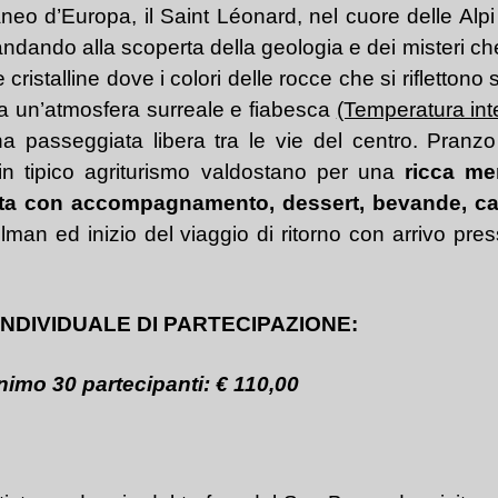
aneo d’Europa, il Saint Léonard, nel cuore delle Alp
e andando alla scoperta della geologia e dei misteri 
cristalline dove i colori delle rocce che si riflettono
rea un’atmosfera surreale e fiabesca
(Temperatura int
una passeggiata libera tra le vie del centro. Pranz
in tipico agriturismo
valdostano
per una
ricca me
olenta con accompagnamento, dessert, bevande, caf
ullman ed
inizio del viaggio di ritorno
con a
rrivo
pres
NDIVIDUALE DI PARTECIPAZIONE:
nimo 30 partecipanti: € 110,00