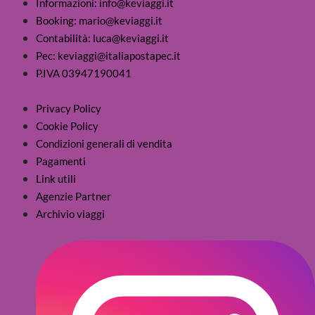
Informazioni: info@keviaggi.it
Booking: mario@keviaggi.it
Contabilità: luca@keviaggi.it
Pec: keviaggi@italiapostapec.it
P.IVA 03947190041
Privacy Policy
Cookie Policy
Condizioni generali di vendita
Pagamenti
Link utili
Agenzie Partner
Archivio viaggi