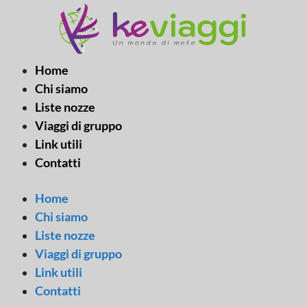
Vai
al
contenuto
Home
Chi siamo
Liste nozze
Viaggi di gruppo
Link utili
Contatti
Home
Chi siamo
Liste nozze
Viaggi di gruppo
Link utili
Contatti