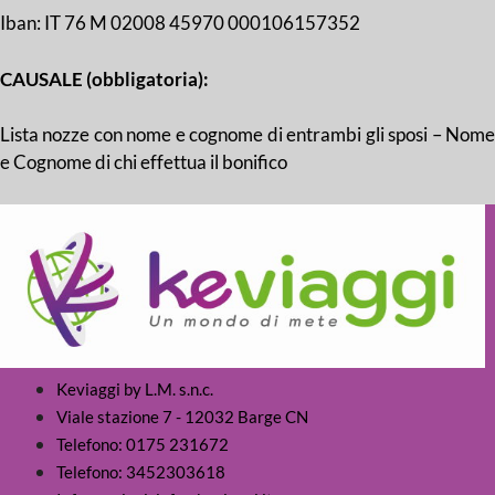
Iban: IT 76 M 02008 45970 000106157352
CAUSALE (obbligatoria):
Lista nozze con nome e cognome di entrambi gli sposi – Nome
e Cognome di chi effettua il bonifico
Keviaggi by L.M. s.n.c.
Viale stazione 7 - 12032 Barge CN
Telefono: 0175 231672
Telefono: 3452303618