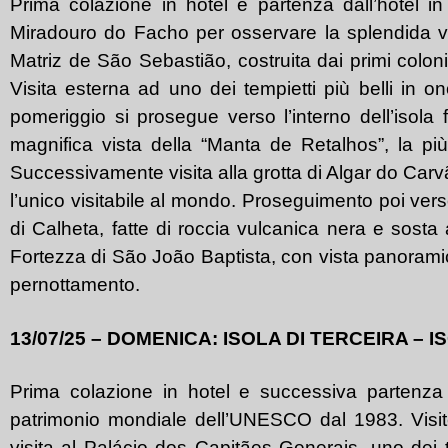
Prima colazione in hotel e partenza dall’hotel in
Miradouro do Facho per osservare la splendida vist
Matriz de São Sebastião, costruita dai primi coloni 
Visita esterna ad uno dei tempietti più belli in o
pomeriggio si prosegue verso l’interno dell’isola
magnifica vista della “Manta de Retalhos”, la pi
Successivamente visita alla grotta di Algar do Car
l’unico visitabile al mondo. Proseguimento poi verso
di Calheta, fatte di roccia vulcanica nera e sosta
Fortezza di São João Baptista, con vista panoramica
pernottamento.
13/07/25 – DOMENICA: ISOLA DI TERCEIRA – 
Prima colazione in hotel e successiva partenza d
patrimonio mondiale dell’UNESCO dal 1983. Visite
visita al Palácio dos Capitães Generais, uno dei 