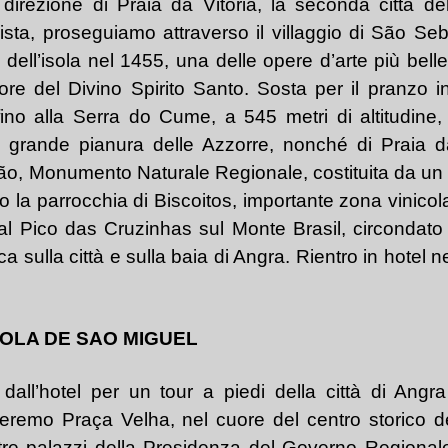
 direzione di Praia da Vitória, la seconda città de
a, proseguiamo attraverso il villaggio di São Sebas
dell’isola nel 1455, una delle opere d’arte più belle
nore del Divino Spirito Santo. Sosta per il pranzo i
 fino alla Serra do Cume, a 545 metri di altitudin
ù grande pianura delle Azzorre, nonché di Praia da
vão, Monumento Naturale Regionale, costituita da un
 la parrocchia di Biscoitos, importante zona vinicola.
 al Pico das Cruzinhas sul Monte Brasil, circondato
 sulla città e sulla baia di Angra. Rientro in hotel 
ISOLA DE SAO MIGUEL
all’hotel per un tour a piedi della città di Angra
remo Praça Velha, nel cuore del centro storico de
tre palazzi della Presidenza del Governo Regionale