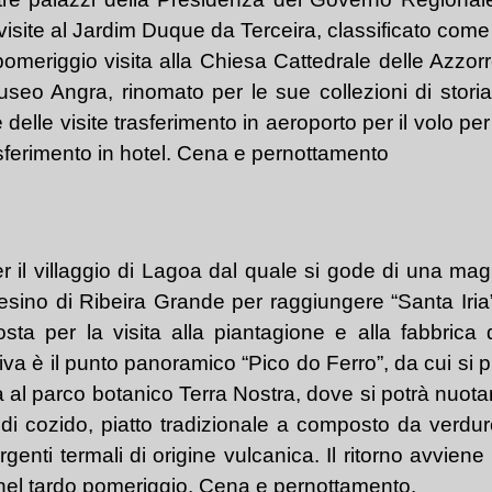
site al Jardim Duque da Terceira, classificato come u
 pomeriggio visita alla Chiesa Cattedrale delle Azzorr
o Angra, rinomato per le sue collezioni di storia mi
 delle visite trasferimento in aeroporto per il volo 
rasferimento in hotel. Cena e pernottamento
 il villaggio di Lagoa dal quale si gode di una magn
aesino di Ribeira Grande per raggiungere “Santa Iri
osta per la visita alla piantagione e alla fabbric
a è il punto panoramico “Pico do Ferro”, da cui si pu
 al parco botanico Terra Nostra, dove si potrà nuotar
i cozido, piatto tradizionale a composto da verdure 
genti termali di origine vulcanica. Il ritorno avviene
el nel tardo pomeriggio. Cena e pernottamento.