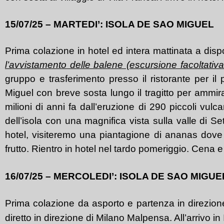
15
/07/25
–
MART
EDI’
:
ISOLA DE SAO MIGUEL
Prima colazione in hotel ed intera mattinata a dispo
l’avvistamento delle balene (escursione facoltativ
gruppo e trasferimento presso il ristorante per il
Miguel con breve sosta lungo il tragitto per ammira
milioni di anni fa dall’eruzione di 290 piccoli vul
dell’isola con una magnifica vista sulla valle di S
hotel, visiteremo una piantagione di ananas dove
frutto. Rientro in hotel nel tardo pomeriggio. Cena 
16/07/25
–
MERCOLEDI
’
:
ISOLA DE SAO MIGU
Prima colazione da asporto e partenza in direzione d
diretto in direzione di Milano Malpensa. All’arrivo in 