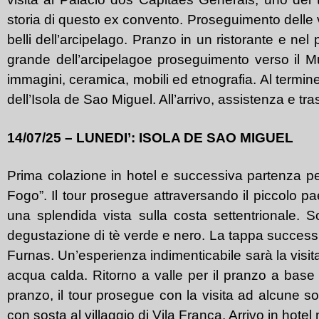
storia di questo ex convento. Proseguimento delle vi
belli dell’arcipelago. Pranzo in un ristorante e nel
grande dell’arcipelagoe proseguimento verso il Muse
immagini, ceramica, mobili ed etnografia. Al termine
dell’Isola de Sao Miguel. All’arrivo, assistenza e t
14/07/25 – LUNEDI’: ISOLA DE SAO MIGUEL
Prima colazione in hotel e successiva partenza per
Fogo”. Il tour prosegue attraversando il piccolo p
una splendida vista sulla costa settentrionale. S
degustazione di tè verde e nero. La tappa successiv
Furnas. Un’esperienza indimenticabile sarà la visita
acqua calda. Ritorno a valle per il pranzo a base d
pranzo, il tour prosegue con la visita ad alcune sor
con sosta al villaggio di Vila Franca. Arrivo in hot