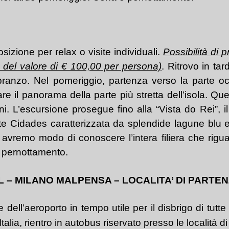
sizione per relax o visite individuali.
Possibilità di 
a del valore di € 100,00 per persona)
. Ritrovo in tar
 pranzo. Nel pomeriggio, partenza verso la parte oc
re il panorama della parte più stretta dell’isola. Q
cani. L’escursione prosegue fino alla “Vista do Rei”
ete Cidades caratterizzata da splendide lagune blu e 
 avremo modo di conoscere l’intera filiera che rig
e pernottamento.
EL
–
MILANO MALPENSA – LOCALITA’ DI PARTE
ell’aeroporto in tempo utile per il disbrigo di tutte 
Italia, rientro in autobus riservato presso le località d