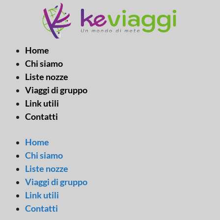
Vai
al
contenuto
Home
Chi siamo
Liste nozze
Viaggi di gruppo
Link utili
Contatti
Home
Chi siamo
Liste nozze
Viaggi di gruppo
Link utili
Contatti