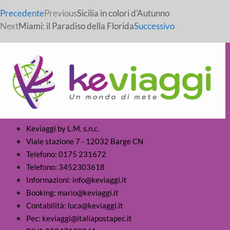
Precedente
Previous
Sicilia in colori d’Autunno
Next
Miami: il Paradiso della Florida
Successivo
Keviaggi by L.M. s.n.c.
Viale stazione 7 - 12032 Barge CN
Telefono: 0175 231672
Telefono: 3452303618
Informazioni: info@keviaggi.it
Booking: mario@keviaggi.it
Contabilità: luca@keviaggi.it
Pec: keviaggi@italiapostapec.it