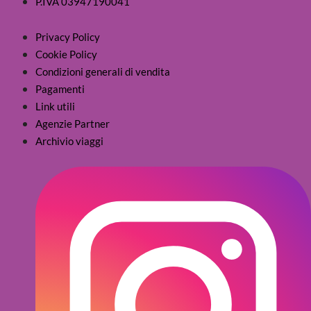
P.IVA 03947190041
Privacy Policy
Cookie Policy
Condizioni generali di vendita
Pagamenti
Link utili
Agenzie Partner
Archivio viaggi