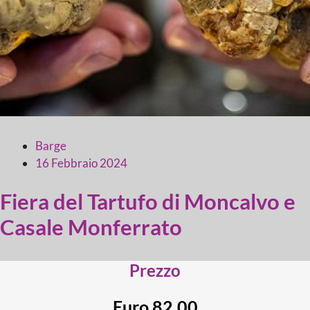
Barge
16 Febbraio 2024
Fiera del Tartufo di Moncalvo e
Casale Monferrato
Prezzo
Euro 82,00