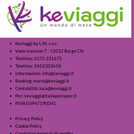
Keviaggi by L.M. s.n.c.
Viale stazione 7 - 12032 Barge CN
Telefono: 0175 231672
Telefono: 3452303618
Informazioni: info@keviaggi.it
Booking: mario@keviaggi.it
Contabilità: luca@keviaggi.it
Pec: keviaggi@italiapostapec.it
P.IVA 03947190041
Privacy Policy
Cookie Policy
Condizioni generali di vendita