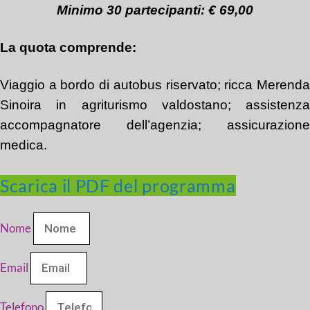
Minimo 30 partecipanti: € 69,00
La quota comprende:
Viaggio a bordo di autobus
riservato
;
ricca Merend
S
i
noira in agriturismo valdostano;
assistenza
accompagnatore
dell’
agenzia; assicurazione
medica.
Scarica il PDF del programma
Nome
Email
Telefono