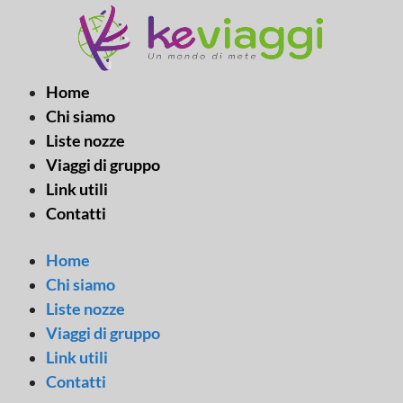
Vai
al
contenuto
Home
Chi siamo
Liste nozze
Viaggi di gruppo
Link utili
Contatti
Home
Chi siamo
Liste nozze
Viaggi di gruppo
Link utili
Contatti